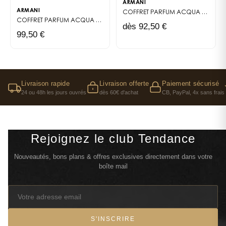
ARMANI
ARMANI
COFFRET PARFUM
ACQUA DI GIÒ PROFONDO
COFFRET PARFUM
ACQUA DI GIÒ PARFUM
dès 92,50 €
99,50 €
Livraison rapide
Livraison offerte
Paiement sécurisé
24 ou 48h les jours ouvrés
dès 60€ d'achat
CB, PayPal, 4x sans frais
Rejoignez le club Tendance
Nouveautés, bons plans & offres exclusives directement dans votre
boîte mail
S'INSCRIRE