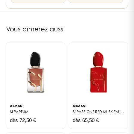
— fidèle à l’esprit de la maison et à la promesse d’un
10
liens internes vers les pages notes, familles et parfumeur
voyage qui vous ressemble.
Vous aimerez aussi
ARMANI
ARMANI
SI
PARFUM
SÌ PASSIONE RED MUSK
EAU DE PARFUM
dès 72,50 €
dès 65,50 €