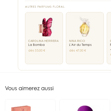
AUTRES PARFUMS FLORAL
CAROLINA HERRERA
NINA RICCI
La Bomba
L'Air du Temps
dès 53,00 €
dès 47,00 €
31
liens internes vers les pages notes, familles et 
Vous aimerez aussi