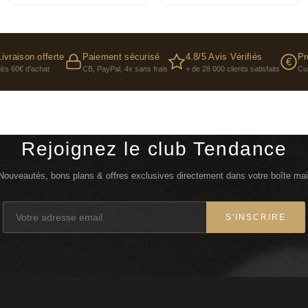
Livraison offerte
Paiement sécurisé
4.8/5 Avis Vérifiés
Pr
€
dès 60€ d'achat
CB, PayPal, 4x sans frais
+ de 28 000 clients satisfaits
Cu
Rejoignez le club Tendance
Nouveautés, bons plans & offres exclusives directement dans votre boîte mai
S'INSCRIRE