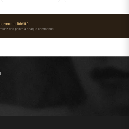
ogramme fidélité
mulez des points à chaque commande
l