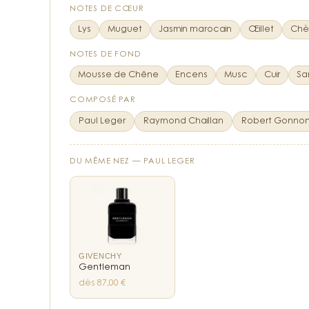
NOTES DE CŒUR
Lys
Muguet
Jasmin marocain
Œillet
Chèv
NOTES DE FOND
Mousse de Chêne
Encens
Musc
Cuir
Sa
COMPOSÉ PAR
Paul Leger
Raymond Chaillan
Robert Gonno
DU MÊME NEZ —
PAUL LEGER
GIVENCHY
Gentleman
dès 87,00 €