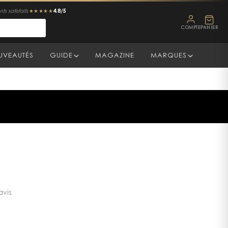
4.8/5
ts satisfaits
★★★★★
COMPTE
PANIER
UVEAUTÉS
GUIDE
MAGAZINE
MARQUES
avis