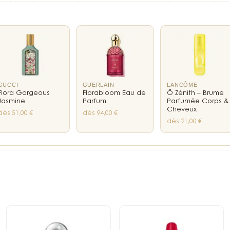
GUCCI
GUERLAIN
LANCÔME
Flora Gorgeous
Florabloom Eau de
Ô Zénith – Brume
Jasmine
Parfum
Parfumée Corps &
Cheveux
dès 51,00 €
dès 94,00 €
dès 21,00 €
parfumeurs.