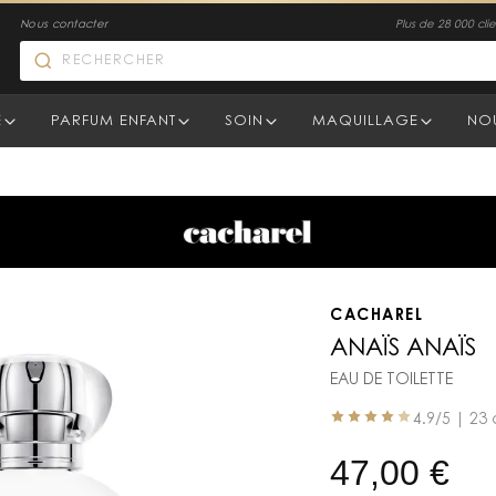
Nous contacter
Plus de 28 000 clien
E
PARFUM ENFANT
SOIN
MAQUILLAGE
NO
CACHAREL
ANAÏS ANAÏS
EAU DE TOILETTE
4.9
/5 |
23 
47,00
€