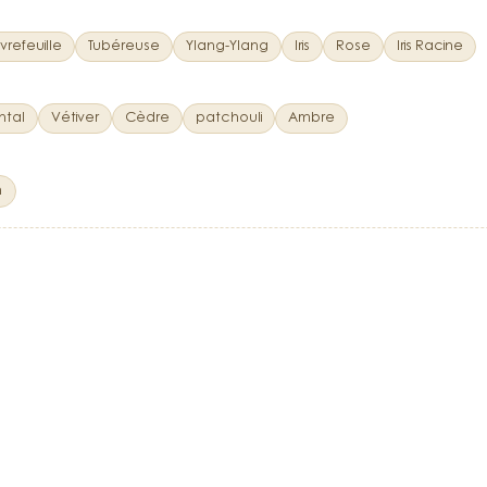
refeuille
Tubéreuse
Ylang-Ylang
Iris
Rose
Iris Racine
ntal
Vétiver
Cèdre
patchouli
Ambre
n