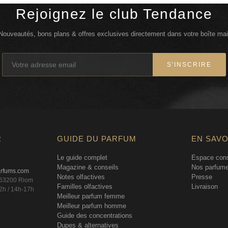
Rejoignez le club Tendance
Nouveautés, bons plans & offres exclusives directement dans votre boîte mai
S'INSCRIRE
R
GUIDE DU PARFUM
EN SAVO
Le guide complet
Espace cons
Magazine & conseils
Nos parfume
arfums.com
Notes olfactives
Presse
, 63200 Riom
Familles olfactives
Livraison
2h / 14h-17h
Meilleur parfum femme
Meilleur parfum homme
Guide des concentrations
Dupes & alternatives