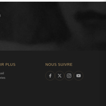
l
IR PLUS
NOUS SUIVRE
eil
ries