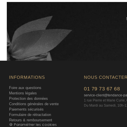
INFORMATIONS
NOUS CONTACTE
Foire aux questions
01 79 73 67 68
Mentions légales
service-client@tendance-p
Protection des données
1 rue Pierre et Marie Curie
Conditions générales de vente
Du Mardi au Samedi, 10h-1
Paiements sécurisés
Formulaire de rétractation
Retours & remboursement
🍪 Paramétrer les cookies