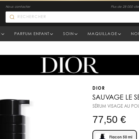
Nous contacter
Plus de 28 000 clien
E
PARFUM ENFANT
SOIN
MAQUILLAGE
NO
DIOR
SAUVAGE LE 
SÉRUM VISAGE AU PO
77,50
€
Flacon 50 ml