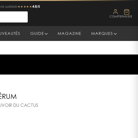
4.8/5
ts satisfaits
★★★★★
COMPTE
PANIER
UVEAUTÉS
GUIDE
MAGAZINE
MARQUES
SÉRUM
UVOIR DU CACTUS