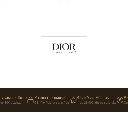
Livraison offerte
Paiement sécurisé
4.8/5 Avis Vérifiés
Pr
€
dès 60€ d'achat
CB, PayPal, 4x sans frais
+ de 28 000 clients satisfaits
Cu