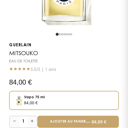
GUERLAIN
MITSOUKO
EAU DE TOILETTE
5.0
/5 |
1 avis
84,00
€
Vapo 75 ml
84,00
€
−
+
—
84,00
€
1
AJOUTER AU PANIER