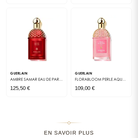
joyau du patrimoine Guerlain, il demeure un
incontournable pour toutes celles qui souhaitent allier
élégance, mystère et féminité dans un sillage unique.
GUERLAIN
GUERLAIN
AMBRE SAMAR EAU DE PARFUM
LES ABSOLUS ALLEGORIA
FLORABLOOM PERLE
AQUA ALLEGORIA
125,50 €
109,00 €
EN SAVOIR PLUS