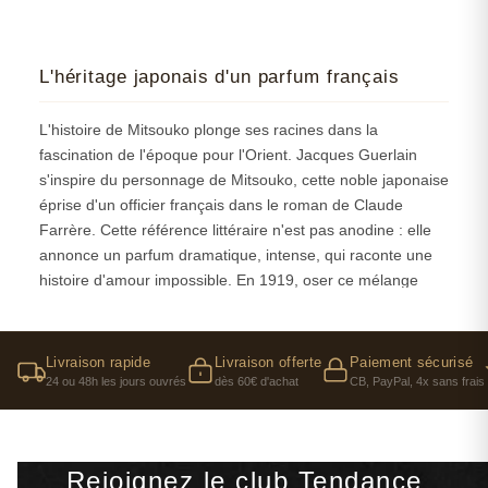
L'héritage japonais d'un parfum français
L'histoire de Mitsouko plonge ses racines dans la
fascination de l'époque pour l'Orient. Jacques Guerlain
s'inspire du personnage de Mitsouko, cette noble japonaise
éprise d'un officier français dans le roman de Claude
Farrère. Cette référence littéraire n'est pas anodine : elle
annonce un parfum dramatique, intense, qui raconte une
histoire d'amour impossible. En 1919, oser ce mélange
entre exotisme et raffinement parisien relève de l'audace
pure. Nous recevons encore aujourd'hui des clientes qui
nous demandent Mitsouko parce que leur grand-mère le
Livraison rapide
Livraison offerte
Paiement sécurisé
portait — c'est dire si ce parfum traverse les générations. Il
24 ou 48h les jours ouvrés
dès 60€ d'achat
CB, PayPal, 4x sans frais
y a quelque chose d'intemporel dans cette composition qui
refuse les compromis et les demi-mesures.
Ce qui frappe quand on analyse la genèse de Mitsouko,
Rejoignez le club Tendance