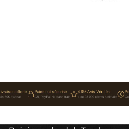
Livraison offerte
Paiement sécurisé
4.8/5 Avis Vérifiés
Pr
€
dès 60€ d'achat
CB, PayPal, 4x sans frais
+ de 28 000 clients satisfaits
Cu