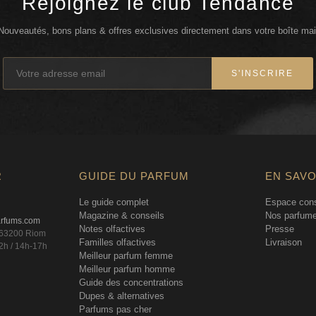
Rejoignez le club Tendance
Nouveautés, bons plans & offres exclusives directement dans votre boîte mai
S'INSCRIRE
R
GUIDE DU PARFUM
EN SAVO
Le guide complet
Espace cons
Magazine & conseils
Nos parfume
arfums.com
Notes olfactives
Presse
, 63200 Riom
Familles olfactives
Livraison
2h / 14h-17h
Meilleur parfum femme
Meilleur parfum homme
Guide des concentrations
Dupes & alternatives
Parfums pas cher