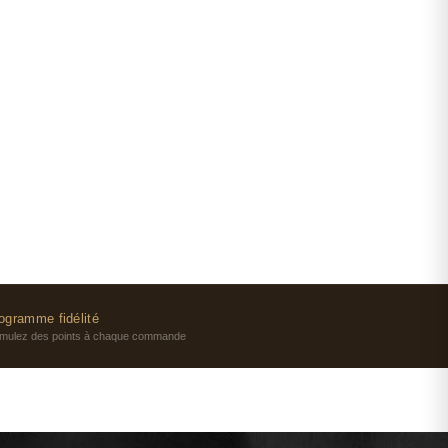
ogramme fidélité
mulez des points à chaque commande