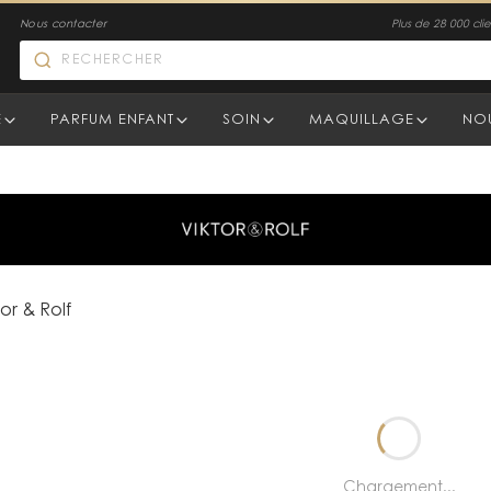
Nous contacter
Plus de 28 000 clien
E
PARFUM ENFANT
SOIN
MAQUILLAGE
NO
tor & Rolf
Chargement...