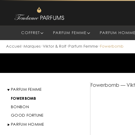
COFFRET
PARFUM FEMME
PARFUM HOMM
Accueil
Marques
Viktor & Rolf
Parfum Femme
Fowerbomb
>
>
>
>
Fowerbomb
—
Vik
PARFUM FEMME
FOWERBOMB
BONBON
GOOD FORTUNE
PARFUM HOMME