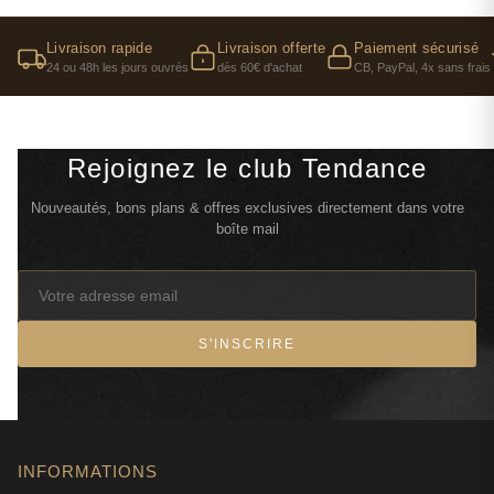
Livraison rapide
Livraison offerte
Paiement sécurisé
24 ou 48h les jours ouvrés
dès 60€ d'achat
CB, PayPal, 4x sans frais
Rejoignez le club Tendance
Nouveautés, bons plans & offres exclusives directement dans votre
boîte mail
S'INSCRIRE
INFORMATIONS