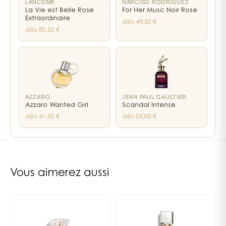
LANCÔME
NARCISO RODRIGUEZ
La Vie est Belle Rose
For Her Musc Noir Rose
Extraordinaire
dès 49,50 €
dès 80,50 €
AZZARO
JEAN PAUL GAULTIER
Azzaro Wanted Girl
Scandal Intense
dès 41,50 €
dès 56,00 €
16
liens internes vers les pages notes, familles et parfumeur
Vous aimerez aussi