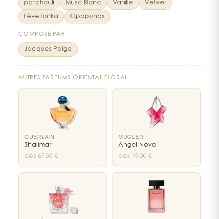
patchouli
Musc Blanc
Vanille
Vétiver
Fève Tonka
Opoponax
COMPOSÉ PAR
Jacques Polge
AUTRES PARFUMS ORIENTAL FLORAL
GUERLAIN
MUGLER
Shalimar
Angel Nova
dès 67,50 €
dès 19,00 €