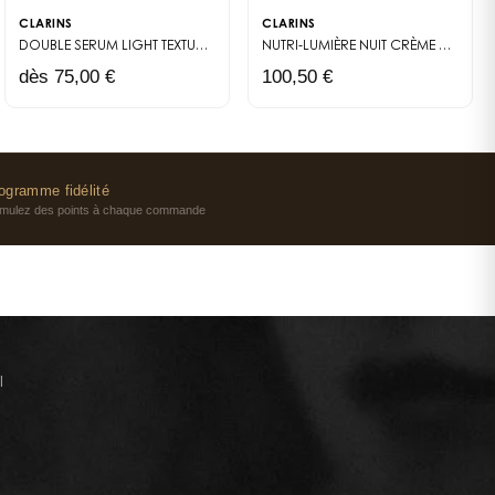
CLARINS
CLARINS
DOUBLE SERUM LIGHT TEXTURE
SÉRUM ANTI-ÂGE TEXTURE LÉGÈRE
NUTRI-LUMIÈRE NUIT
CRÈME RECONSTITUANTE INTENSE
dès 75,00 €
100,50 €
ogramme fidélité
mulez des points à chaque commande
l