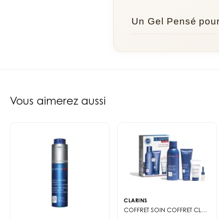
Un Gel Pensé pour
Chez Clarins, ils ont com
un besoin précis : hydrater 
le premier produit qui réco
qui fait toute la différence.
Vous aimerez aussi
L'approche est pragmatique : 
gras qui traîne, pas de sen
après le rasage, quand la p
Ce qui nous plaît dans ce g
zone T ou la peau qui tire en
CLARINS
COFFRET SOIN
COFFRET CLARINSMEN