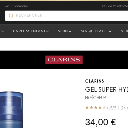
Nous contacter
Plus de 28 000 clien
E
PARFUM ENFANT
SOIN
MAQUILLAGE
NO
CLARINS
GEL SUPER H
FRAÎCHEUR
4.5
/5 |
24 
34,00
€