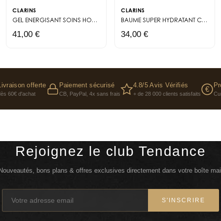
CLARINS
CLARINS
GEL ENERGISANT
SOINS HOMME
BAUME SUPER HYDRATANT
CONFORT
41,00 €
34,00 €
Livraison offerte
Paiement sécurisé
4.8/5 Avis Vérifiés
Pr
€
dès 60€ d'achat
CB, PayPal, 4x sans frais
+ de 28 000 clients satisfaits
Cu
Rejoignez le club Tendance
Nouveautés, bons plans & offres exclusives directement dans votre boîte mai
S'INSCRIRE