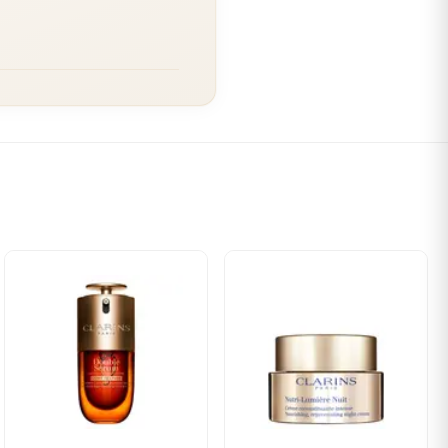
lassique. Ce gel répond à
en en boutique, c'est souvent
se sur cette texture légère
t le produit. Pas de film
articulièrement appréciable
s ayez tendance grasse en
icace sans prise de tête.