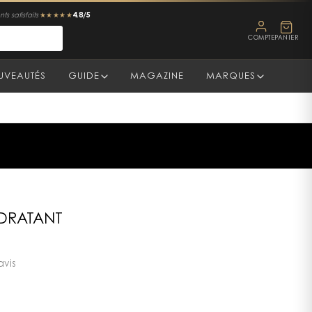
4.8/5
ts satisfaits
★★★★★
COMPTE
PANIER
UVEAUTÉS
GUIDE
MAGAZINE
MARQUES
YDRATANT
avis