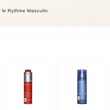
 le Rythme Masculin
pris que les hommes ne cherchent pas la même chose qu'une crème c
intensément tout en gardant cette fraîcheur qui réveille. On le voit bi
ncilie les hommes avec les soins du visage. La formule ClarinsMen mi
une pression suffit, ça s'étale sans effort, et la peau boit littéralemen
sation de masque — juste une hydratation qui tient la journée. C'est p
eau a besoin d'être apaisée sans être alourdie.
el, c'est qu'il s'adapte à tous les types de peau masculine. Que vou
 hiver, il trouve le bon équilibre. Un produit malin pour une routine eff