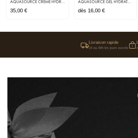
AQUASOURCE
CRÈME HYDRATANTE ET PROTECTRICE SPF30
AQUASOURCE
GEL HYDRATANT LÉGER ENRICHI EN ÉLECTROLYTES
35,00 €
dès 16,00 €
Livraison rapide
24 ou 48h les jours ouvrés