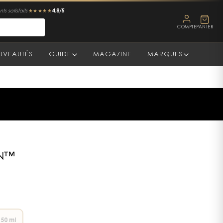
4.8/5
ts satisfaits
★★★★★
COMPTE
PANIER
UVEAUTÉS
GUIDE
MAGAZINE
MARQUES
ON™
50 ml