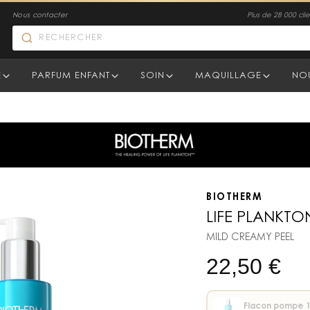
Nous contacter
Plus de 28 000 clien
E
PARFUM ENFANT
SOIN
MAQUILLAGE
NO
BIOTHERM
LIFE PLANKT
MILD CREAMY PEEL
22,50
€
Flacon pompe 1