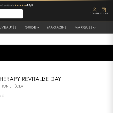
4.8/5
ts satisfaits
★★★★★
COMPTE
PANIER
UVEAUTÉS
GUIDE
MAGAZINE
MARQUES
HERAPY REVITALIZE DAY
TION ET ÉCLAT
vis