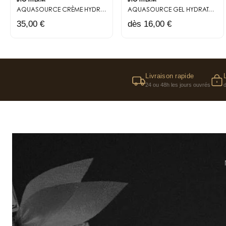
BIOTHERM
BIOTHERM
AQUASOURCE
CRÈME HYDRATANTE ET PROTECTRICE SPF30
AQUASOURCE
GEL HYDRATANT LÉGER ENRICHI EN ÉLECTROLYTES
35,00 €
dès 16,00 €
Livraison rapide
24 ou 48h les jours ouvrés