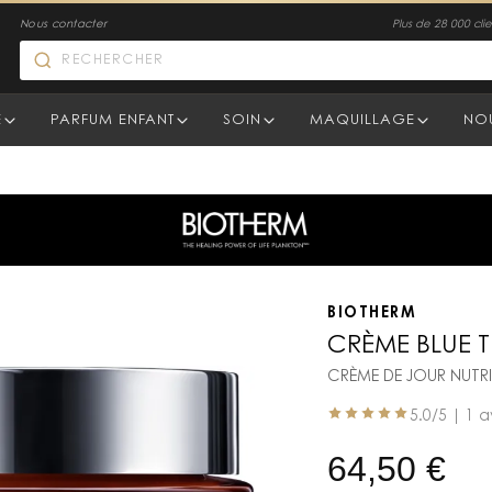
Nous contacter
Plus de 28 000 clien
E
PARFUM ENFANT
SOIN
MAQUILLAGE
NO
BIOTHERM
CRÈME BLUE T
CRÈME DE JOUR NUTRI
5.0
/5 |
1 a
64,50
€