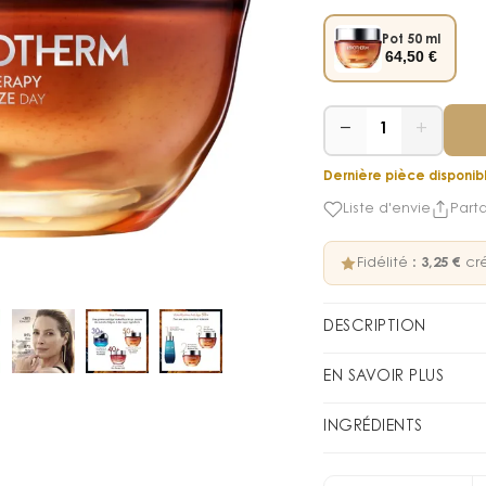
Pot 50 ml
64,50
€
−
+
1
Dernière pièce disponib
Liste d'envie
Part
Fidélité :
3,25 €
cré
DESCRIPTION
NUTRITION & 
EN SAVOIR PLUS
revitalisante
1. Appliquez la crème
INGRÉDIENTS
nettoyée et tonifiée.
BIOTHERM a créé une 
863624 31 - INGREDI
2. Du bout des doigts,
les femmes à partir d