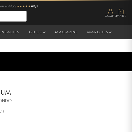
4.8/5
ts satisfaits
★★★★★
COMPTE
PANIER
UVEAUTÉS
GUIDE
MAGAZINE
MARQUES
FUM
FONDO
vis