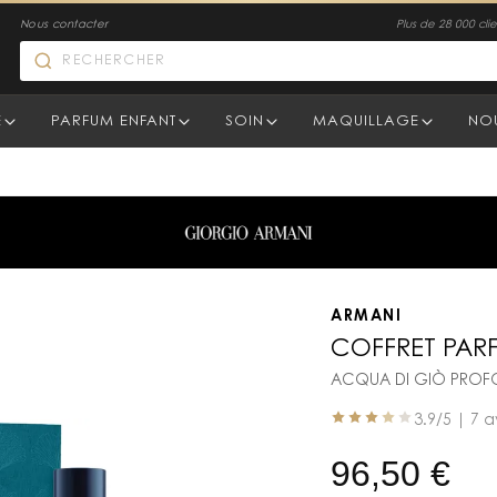
Nous contacter
Plus de 28 000 clien
E
PARFUM ENFANT
SOIN
MAQUILLAGE
NO
ARMANI
COFFRET PAR
ACQUA DI GIÒ PRO
3.9
/5 |
7 a
96,50
€