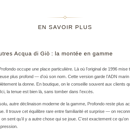
mesuré, diffusion pr
(rappel ciblé). Aux 
blanche ; en saison f
texturée. Toujours l
EN SAVOIR PLUS
élégance qui tient sa
Varier les intensité
Pensez votre journée 
utres Acqua di Giò : la montée en gamme
nuque, pour un halo c
pour rehausser la lign
nuque si l’on passe e
Profondo occupe une place particulière. Là où l'original de 1996 mise 
mais d’ajuster dista
euse plus profond — d'où son nom. Cette version garde l'ADN marin m
gardez la vaporisatio
ement la donne. En boutique, on le conseille souvent aux clients qui
précision des agrumes
Ici, la tenue est bien là, sans tomber dans l'excès.
Pour explorer les fami
solu, autre déclinaison moderne de la gamme, Profondo reste plus acc
homme
offre des rep
. Il trouve cet équilibre rare entre familiarité et surprise — on reconn
plus chauds pour les 
n sent qu'il y a autre chose qui se joue. C'est exactement ce qu'on 
vertébrale : il assure
nette, signature d’un 
xpression.