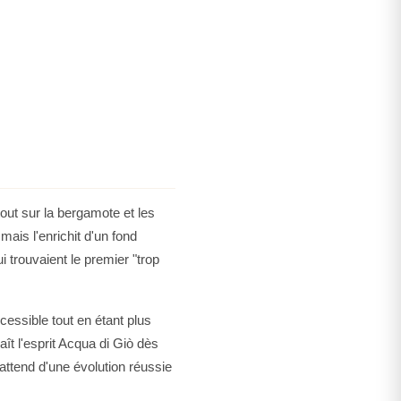
opre), déplacement (formats pratiques), dîner spontané
beaux jours, la fraîcheur se pose comme une chemise
roide, le fond boisé gagne en relief sous une veste
a même promesse : une coupe nette, une trace polie, une
ns hausser le ton.
s au fil du jour
en trois temps. Le matin : deux sprays peau, clavicules +
ourtois. L’après-midi : un rappel au poignet, discret,
e. Le soir : selon le cadre, ajoutez un geste derrière la
n extérieur. L’important n’est pas d’augmenter la dose,
tout sur la bergamote et les
nce et emplacement. En cas de dress code plus formel,
ais l'enrichit d'un fond
n sur peau plutôt que sur textile afin de préserver la
 trouvaient le premier "trop
 et la verticalité marine.
lles voisines sans perdre le fil, la catégorie
parfum
essible tout en étant plus
ères utiles : aromatiques pour la clarté du matin, boisés
aît l'esprit Acqua di Giò dès
saisons fraîches. Le coffret Profondo reste votre colonne
attend d'une évolution réussie
 la cohérence du geste, le confort de peau et l’allure
masculin précis et sûr de lui.