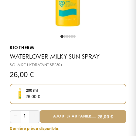
BIOTHERM
WATERLOVER MILKY SUN SPRAY
SOLAIRE HYDRATANT SPF50+
26,00
€
200 ml
26,00
€
−
+
—
26,00
€
1
AJOUTER AU PANIER
Dernière pièce disponible.