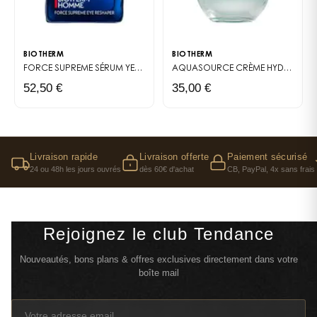
BIOTHERM
BIOTHERM
FORCE SUPREME
SÉRUM YEUX ANTI-ÂGE POUR HOMME
AQUASOURCE
CRÈME HYDRATANTE ET PROTECTRICE SPF30
52,50 €
35,00 €
Livraison rapide
Livraison offerte
Paiement sécurisé
24 ou 48h les jours ouvrés
dès 60€ d'achat
CB, PayPal, 4x sans frais
Rejoignez le club Tendance
Nouveautés, bons plans & offres exclusives directement dans votre
boîte mail