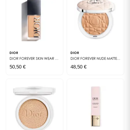
SATIVA SEED OIL • POLYGLYCERYL-3 DIISOSTEARATE •
PUNICA GRANATUM FLOWER EXTRACT •
PENTAERYTHRITYL TETRA-DI-T-BUTYL
HYDROXYHYDROCINNAMATE • PROPYL GALLATE •
PAEONIA OFFICINALIS FLOWER EXTRACT • [+/- CI 77891
(TITANIUM DIOXIDE) • CI 77491, CI 77492, CI 77499 (IRON
OXIDES) • CI 15850 (RED 7)]
DIOR
DIOR
DIOR FOREVER SKIN WEAR
FOND DE TEINT MAT NATUREL - HAUTE TENUE 2
DIOR FOREVER NUDE MATTE FILTER
50,50 €
48,50 €