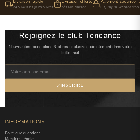
Livraison rapide
Livraison offerte
Paiement sécurisé
24 ou 48h les jours ouvrés
dès 60€ d'achat
CB, PayPal, 4x sans frais
Rejoignez le club Tendance
Nouveautés, bons plans & offres exclusives directement dans votre
boîte mail
S'INSCRIRE
INFORMATIONS
Foire aux questions
Mentions légales