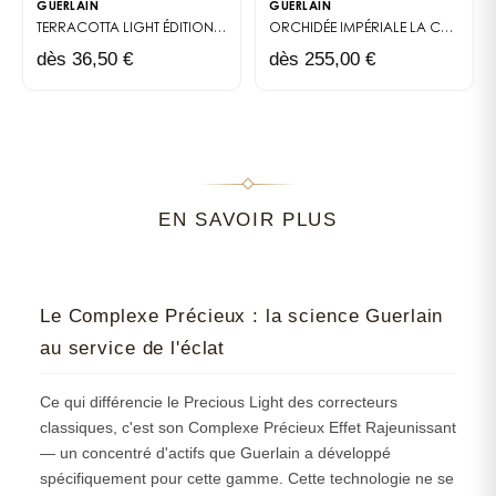
GUERLAIN
GUERLAIN
effet subtil et naturel.
TERRACOTTA LIGHT
ÉDITION LIMITÉE DE LA POUDRE BRONZANTE TERRACOTTA, EN BOÎTIER RECHARGEABLE ORNÉ DE MOTIFS ZELLIGE INSPIRÉS DES DUNES MAROCAINES.
ORCHIDÉE IMPÉRIALE
LA CRÈME RICHE DE LONGÉVITÉ
Tapotez délicatement du bout des doigts pour
dès 36,50 €
dès 255,00 €
fondre la texture dans la peau.
Utilisez-le également sur l’arc de Cupidon et sous
les sourcils pour un effet illuminateur global.
4. Routine minimaliste et performante
Intégrez le
Precious Light Guerlain
à votre routine
quotidienne : avant ou après votre fond de teint,
EN SAVOIR PLUS
selon l’intensité d’éclat souhaitée. Sa texture fluide se
fond parfaitement dans la peau et s’adapte aussi
bien au maquillage de jour qu’au maquillage du soir.
Le Complexe Précieux : la science Guerlain
Sa praticité en fait un compagnon indispensable dans
au service de l'éclat
votre trousse beauté.
Le luxe et la lumière signés
Ce qui différencie le Precious Light des correcteurs
classiques, c'est son Complexe Précieux Effet Rajeunissant
Guerlain
— un concentré d'actifs que Guerlain a développé
Une innovation teintée d’excellence
spécifiquement pour cette gamme. Cette technologie ne se