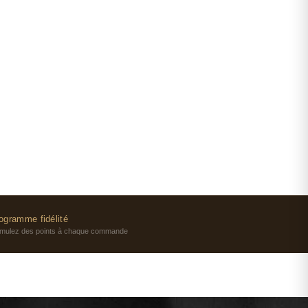
ogramme fidélité
mulez des points à chaque commande