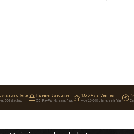
Livraison offerte
Paiement sécurisé
4.8/5 Avis Vérifiés
Pr
€
dès 60€ d'achat
CB, PayPal, 4x sans frais
+ de 28 000 clients satisfaits
Cu