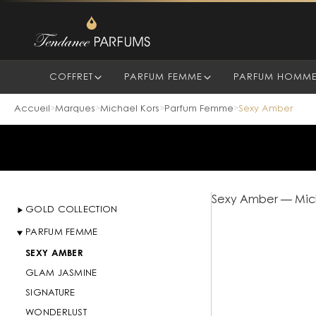
COFFRET
PARFUM FEMME
PARFUM HOMM
Accueil
Marques
Michael Kors
Parfum Femme
Sexy Amber
>
>
>
>
Sexy Amber
—
Mic
GOLD COLLECTION
PARFUM FEMME
SEXY AMBER
GLAM JASMINE
SIGNATURE
WONDERLUST