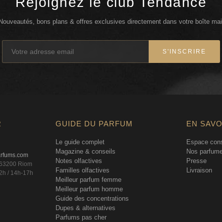
Rejoignez le club Tendance
Nouveautés, bons plans & offres exclusives directement dans votre boîte mai
S'INSCRIRE
R
GUIDE DU PARFUM
EN SAVO
Le guide complet
Espace cons
Magazine & conseils
Nos parfume
arfums.com
Notes olfactives
Presse
, 63200 Riom
Familles olfactives
Livraison
2h / 14h-17h
Meilleur parfum femme
Meilleur parfum homme
Guide des concentrations
Dupes & alternatives
Parfums pas cher