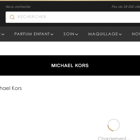
Nous contacter
Plus de 28 000 clien
E
PARFUM ENFANT
SOIN
MAQUILLAGE
NO
hael Kors
Chargement...