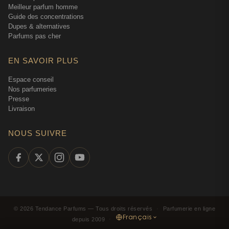
Meilleur parfum homme
Guide des concentrations
Dupes & alternatives
Parfums pas cher
EN SAVOIR PLUS
Espace conseil
Nos parfumeries
Presse
Livraison
NOUS SUIVRE
©
2026
Tendance Parfums —
Tous droits réservés
·
Parfumerie en ligne
Français
depuis 2009
·