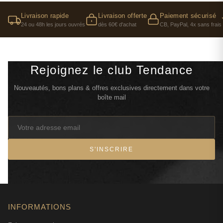
Livraison rapide
Livraison offerte
Paiement sécurisé
24 ou 48h les jours ouvrés
dès 60€ d'achat
CB, PayPal, 4x sans frais
Rejoignez le club Tendance
Nouveautés, bons plans & offres exclusives directement dans votre
boîte mail
S'INSCRIRE
INFORMATIONS