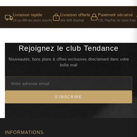
Livraison rapide
Livraison offerte
Paiement sécurisé
24 ou 48h les jours ouvrés
dès 60€ d'achat
CB, PayPal, 4x sans frais
Rejoignez le club Tendance
Nouveautés, bons plans & offres exclusives directement dans votre
boîte mail
S'INSCRIRE
INFORMATIONS