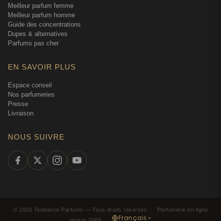
Meilleur parfum femme
Meilleur parfum homme
Guide des concentrations
Dupes & alternatives
Parfums pas cher
EN SAVOIR PLUS
Espace conseil
Nos parfumeries
Presse
Livraison
NOUS SUIVRE
©
2026
Tendance Parfums —
Tous droits réservés
·
Parfumerie en ligne
Français
depuis 2009
·