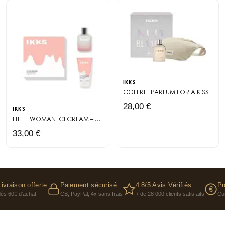
IKKS
COFFRET PARFUM
FOR A KISS
28,00 €
IKKS
LITTLE WOMAN ICECREAM – COFFRET EAU DE TOILETTE & GEL DOUCHE
CE
33,00 €
Livraison offerte
Paiement sécurisé
4.8/5 Avis Vérifiés
Pr
€
dès 60€ d'achat
CB, PayPal, 4x sans frais
+ de 28 000 clients satisfaits
Cu