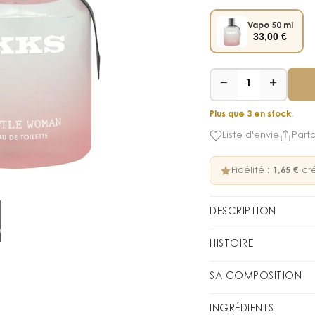
Vapo 50 ml
33,00
€
−
+
1
Plus que 3 en stock.
Liste d'envie
Part
Fidélité :
1,65 €
cré
DESCRIPTION
Une fragrance spécial
HISTOIRE
et la vitalité de la 
de tête pétillantes 
Little Woman
SA COMPOSITION
femme, elle se pare d
femmes en d
pêche gourmande. La f
FAMILLE OLFACTIVE
Fl
INGRÉDIENTS