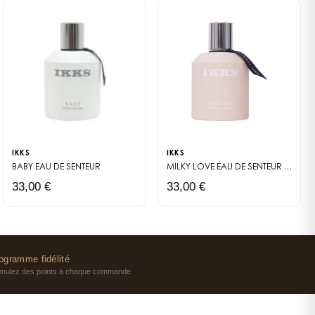
IKKS
IKKS
 COFFRET RÉUNIT UNE EAU DE TOILETTE FLORALE-FRUITÉE DE 50 ML ET UN GEL
BABY
EAU DE SENTEUR
MILKY LOVE EAU DE SENTEUR
UNE EA
33,00 €
33,00 €
ogramme fidélité
mulez des points à chaque commande