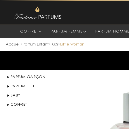
COFFRET
PARFUM FEMME
PARFUM HOMM
Accueil
Parfum Enfant
IKKS
Little Woman
>
>
>
PARFUM GARÇON
PARFUM FILLE
BABY
COFFRET