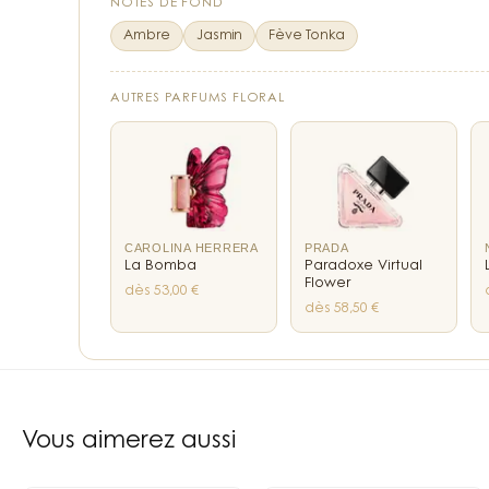
NOTES DE FOND
Ambre
Jasmin
Fève Tonka
AUTRES PARFUMS FLORAL
CAROLINA HERRERA
PRADA
La Bomba
Paradoxe Virtual
Flower
dès 53,00 €
dès 58,50 €
10
liens internes vers les pages notes, familles et 
Vous aimerez aussi