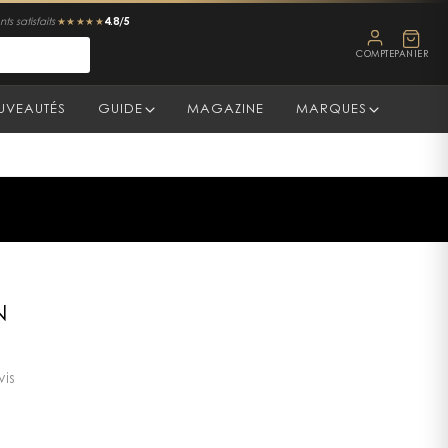
4.8/5
ts satisfaits
★★★★★
COMPTE
PANIER
UVEAUTÉS
GUIDE
MAGAZINE
MARQUES
N
vis