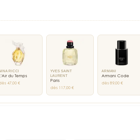
L'univers rose de la 
créatif : l'étui en fo
marquage holographiq
Toute la vitalité et 
tête pétillantes et 
espiègle pointe à tra
adoucies par toute l
fève tonka, le santal
harmonie et originali
NINA RICCI
YVES SAINT
ARMANI
Tête : Lavande, Be
LAURENT
L'Air du Temps
Armani Code
Paris
Cœur : Muguet, Viole
dès 47,00 €
dès 89,00 €
dès 117,00 €
Fond : fève Tonka, J
parfumeurs.