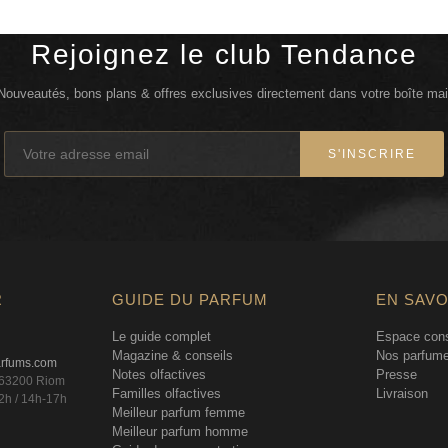
Rejoignez le club Tendance
Nouveautés, bons plans & offres exclusives directement dans votre boîte mai
S'INSCRIRE
R
GUIDE DU PARFUM
EN SAVO
Le guide complet
Espace cons
Magazine & conseils
Nos parfume
arfums.com
Notes olfactives
Presse
, 63200 Riom
Familles olfactives
Livraison
2h / 14h-17h
Meilleur parfum femme
Meilleur parfum homme