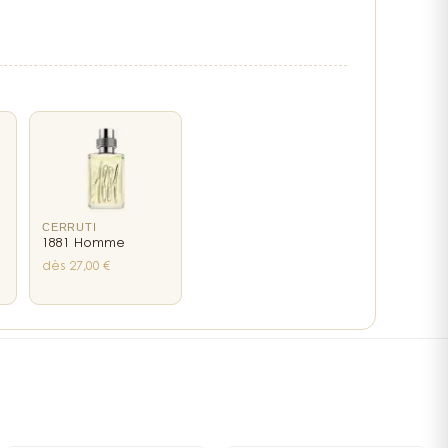
jeune fille nous transporte dans un monde féminin et
rme de boîte de lait et le flacon, petit bidon rose paré de
ue retranscrivent les codes décalés d'IKKS.
la gaieté de Little Woman s'expriment dans les notes de
fraîches de la lavande et la cardamome. Son charme
vers des notes fleuries de muguet et de violette,
a gourmandise d'une pêche ensoleillée et généreuse. La
 et l'ambre, relevés de jasmin apporte équilibre,
té à la composition.
CERRUTI
rgamote, Cardamome
1881 Homme
tte, Pêche
dès 27,00 €
asmin, Ambre