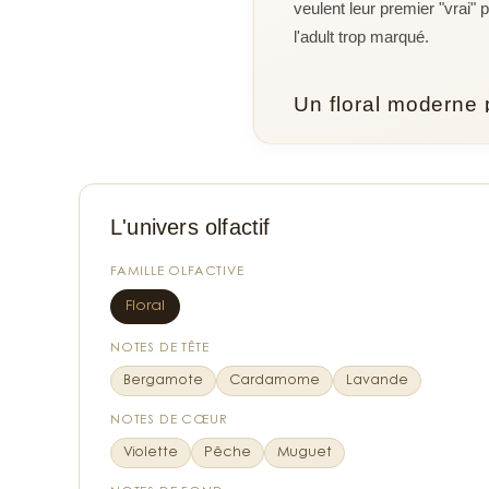
veulent leur premier "vrai
l'adult trop marqué.
Un floral moderne p
Ce qui frappe d'abord avec 
poudrée qu'on attend d'un p
solaire. On sent que la mar
L'univers olfactif
pour les enfants.
FAMILLE OLFACTIVE
Au cœur, la composition se f
Floral
sens : cette alliance entre 
jeunes filles d'aujourd'hui.
NOTES DE TÊTE
peau.
Bergamote
Cardamome
Lavande
NOTES DE CŒUR
Ce parfum plaît parce qu'il 
l'adolescence — il s'adapte 
Violette
Pêche
Muguet
qui veulent investir dans q