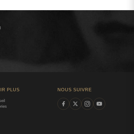
l
IR PLUS
NOUS SUIVRE
eil
ries