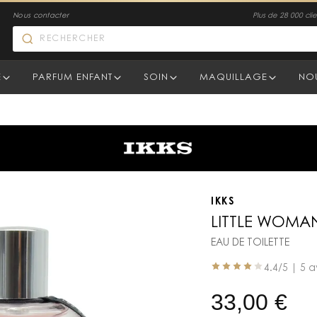
Nous contacter
Plus de 28 000 clien
E
PARFUM ENFANT
SOIN
MAQUILLAGE
NO
IKKS
LITTLE WOMA
EAU DE TOILETTE
4.4
/5 |
5 a
33,00
€