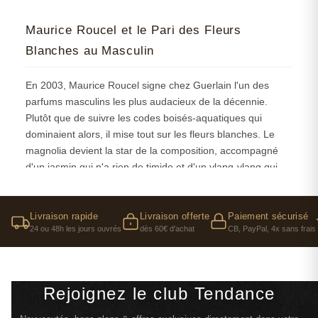
Maurice Roucel et le Pari des Fleurs
Blanches au Masculin
En 2003, Maurice Roucel signe chez Guerlain l'un des
parfums masculins les plus audacieux de la décennie.
Plutôt que de suivre les codes boisés-aquatiques qui
dominaient alors, il mise tout sur les fleurs blanches. Le
magnolia devient la star de la composition, accompagné
d'un jasmin qui n'a rien de timide et d'un ylang-ylang qui
apporte sa rondeur exotique. C'est un choix risqué — on
ne trouve pas beaucoup d'iris et de fleurs blanches dans
les rayons masculins, même aujourd'hui.
Livraison rapide
Livraison offerte
Paiement sécurisé
24 ou 48h les jours ouvrés
dès 60€ d'achat
CB, PayPal, 4x sans frais
Le génie de Roucel, c'est d'avoir encadré cette explosion
florale entre une ouverture d'agrumes francs (mandarine
rouge, bergamote) et une base orientale assumée. Le miel
Rejoignez le club Tendance
blanc et la vanille créent un fond gourmand qui évite
l'écueil du parfum trop féminin, tandis que l'ambre et le