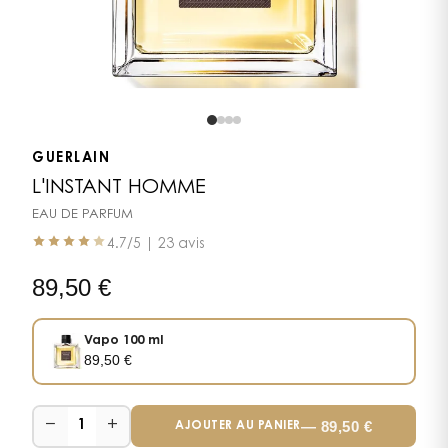
GUERLAIN
L'INSTANT HOMME
EAU DE PARFUM
4.7
/5 |
23 avis
89,50
€
Vapo 100 ml
89,50
€
−
+
—
89,50
€
1
AJOUTER AU PANIER