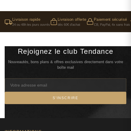
Livraison rapide
Livraison offerte
Paiement sécurisé
24 ou 48h les jours ouvrés
dès 60€ d'achat
CB, PayPal, 4x sans frais
Rejoignez le club Tendance
Nouveautés, bons plans & offres exclusives directement dans votre
boîte mail
S'INSCRIRE