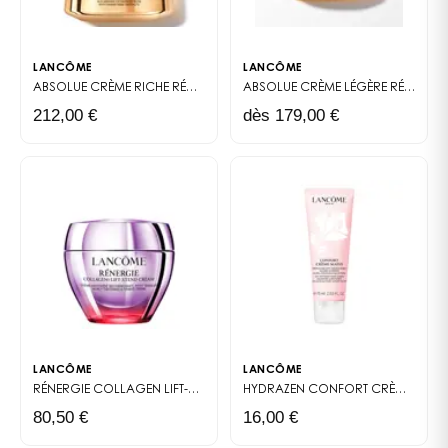
formats classiques pris séparément.
LANCÔME
LANCÔME
ABSOLUE CRÈME RICHE
RÉGÉNÉRANTE
ABSOLUE
CRÈME LÉGÈRE RÉGÉNÉRATRICE
212,00 €
dès 179,00 €
LANCÔME
LANCÔME
RÉNERGIE COLLAGEN LIFT-XTEND CRÈME RAFFERMISSANTE
HYDRAZEN
CONFORT CRÈME MAINS
CRÈME RAFFE
80,50 €
16,00 €