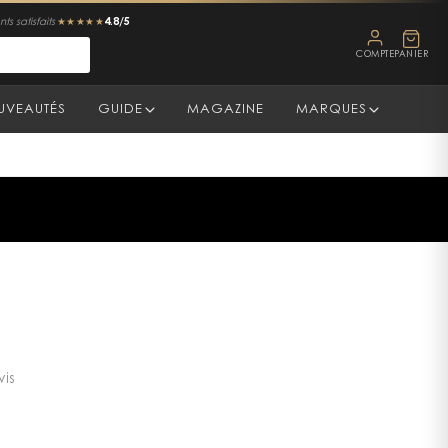
4.8/5
ts satisfaits
★★★★★
COMPTE
PANIER
UVEAUTÉS
GUIDE
MAGAZINE
MARQUES
vis