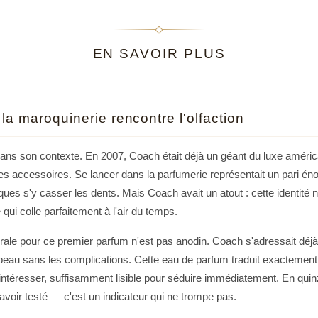
collection raffinée e
d’un style unique.
EN SAVOIR PLUS
Avec
Coach Eau de 
: un équilibre parfait
femme moderne, sûre 
a maroquinerie rencontre l'olfaction
 dans son contexte. En 2007, Coach était déjà un géant du luxe améri
 les accessoires. Se lancer dans la parfumerie représentait un pari 
ues s'y casser les dents. Mais Coach avait un atout : cette identité
é qui colle parfaitement à l'air du temps.
rale pour ce premier parfum n'est pas anodin. Coach s'adressait déjà 
u beau sans les complications. Cette eau de parfum traduit exactement c
téresser, suffisamment lisible pour séduire immédiatement. En quin
'avoir testé — c'est un indicateur qui ne trompe pas.