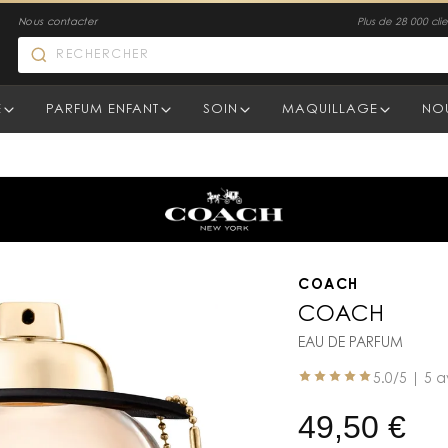
Nous contacter
Plus de 28 000 clien
E
PARFUM ENFANT
SOIN
MAQUILLAGE
NO
COACH
COACH
EAU DE PARFUM
5.0
/5 |
5 a
49,50
€