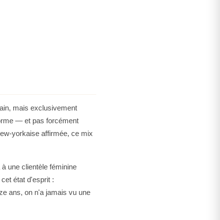
t inspirante, célébrant la beauté du geste et la puissance
Parfum
, la marque signe une fragrance incontournable
 entre naturel, sophistication et sensualité. Une ode à la
de son charme et de sa liberté.
cain, mais exclusivement
énorme — et pas forcément
 new-yorkaise affirmée, ce mix
à une clientèle féminine
et état d'esprit :
ze ans, on n'a jamais vu une