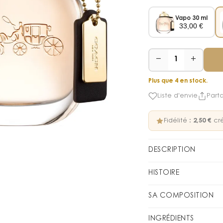
Vapo 30 ml
33,00
€
−
+
1
Plus que 4 en stock.
Liste d'envie
Part
Fidélité :
2,50 €
cré
DESCRIPTION
L'Eau de Pa
HISTOIRE
Vive, pétillante, sens
Coach Eau de
SA COMPOSITION
fruité contrasté.
féminité mo
L'Eau de Parfum Coach
FAMILLE OLFACTIVE
Fl
INGRÉDIENTS