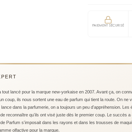
contrastes, ce parfum
Coach Eau de Parf
ALCOHOL DENAT. (SD
PYRAMIDE OLFACTIVE
framboise, suivies pa
la fois raffinée et s
BUTYL METHOXYDIBENZ
faveur d'un fond sen
Notes de tête
cette fragrance captu
5), BENZYL SALICYLA
Première impression, 
PAIEMENT SÉCURISÉ
Notes de tête : Feuil
chaque instant plein
HYDROXYCITRONELLAL
Goyave
Eau 
Notes de coeur : Ros
chic, moderne et irré
CITRAL, EUGENOL, B
Notes de cœur
Notes de fond : Musc
Une création sig
Cœur du parfum, dure
Conçu par les talent
Jasmin
Mimo
Karagueuzoglou,
Co
Notes de fond
contemporain de la 
Sillage persistant, jus
dynamique, indépenda
Santal
Vanill
XPERT
mêle douceur et cara
parfaitement son styl
ANNÉE DE CRÉATION
a tout lancé pour la marque new-yorkaise en 2007. Avant ça, on conn
2007
Un hommage à la l
n coup, ils nous sortent une eau de parfum qui tient la route. On ne 
Chaque note de
Coa
lance dans la parfumerie, on a toujours un peu d'appréhension. Les 
pleine de vie et d’u
de reconnaître qu'ils ont visé juste dès le premier coup. Le succès a 
les rues de Manhattan
e Parfum s'imposait dans les rayons et dans les trousses de maquill
confiance tranquill
gamme olfactive pour la marque.