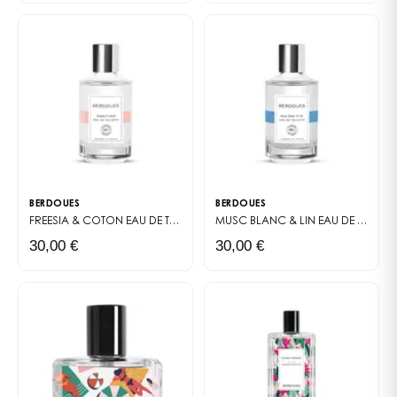
fragrance a été pensée pour agir sur l'humeur.
Lancée en 2023, Baies & Fun s'inscrit dans cette
nouvelle génération de parfums fonctionnels qui ne
sacrifient rien au plaisir. C'est le genre de parfum
qu'on choisit autant pour son odeur que pour ce
qu'il nous apporte au quotidien. Et pour une eau de
toilette de 30 ml, la projection reste honnête — elle
accompagne sans imposer, exactement ce qu'on
attend d'un parfum bien-être.
BERDOUES
BERDOUES
FREESIA & COTON
EAU DE TOILETTE
MUSC BLANC & LIN
EAU DE TOILETTE
30,00 €
30,00 €