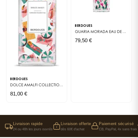
BERDOUES
GUARIA MORADA
EAU DE PARFUM
79,50 €
BERDOUES
DOLCE AMALFI
COLLECTION GRANDS CRUS
81,00 €
Livraison rapide
Livraison offerte
Paiement sécurisé
24 ou 48h les jours ouvrés
dès 60€ d'achat
CB, PayPal, 4x sans frais