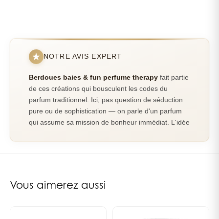
Vegan
Fabriquée en France
NOTRE AVIS EXPERT
Berdoues baies & fun perfume therapy
fait partie
de ces créations qui bousculent les codes du
parfum traditionnel. Ici, pas question de séduction
pure ou de sophistication — on parle d'un parfum
qui assume sa mission de bonheur immédiat. L'idée
derrière cette eau de toilette ? Marier l'efficacité
thérapeutique des huiles essentielles avec le plaisir
olfactif. Et honnêtement, ça fonctionne mieux qu'on
pourrait le croire.
Vous aimerez aussi
Une approche unique du bien-être
parfumé