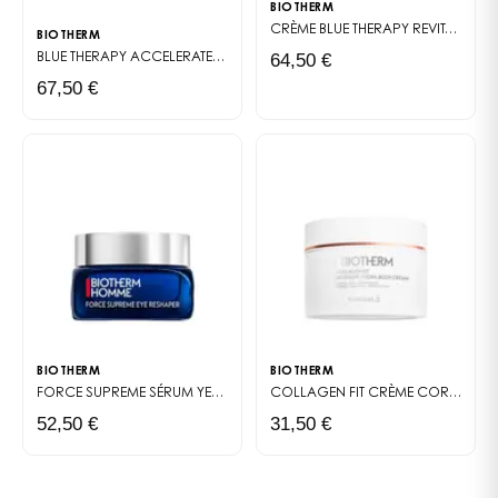
BIOTHERM
cette crème mérite qu'on s'y intéresse. Elle
CRÈME BLUE THERAPY REVITALIZE DAY
BIOTHERM
s'adresse autant aux peaux jeunes stressées
64,50 €
BLUE THERAPY ACCELERATED
SÉRUM RÉPARATEUR ANTI-ÂGE
qu'aux peaux matures qui cherchent à retrouver de
67,50 €
l'éclat et de la fermeté.
BIOTHERM
BIOTHERM
FORCE SUPREME
SÉRUM YEUX ANTI-ÂGE POUR HOMME
COLLAGEN FIT
CRÈME CORPS HYDRATANTE ET RAFFERMISSANTE
52,50 €
31,50 €