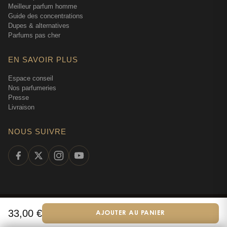
Meilleur parfum homme
Guide des concentrations
Dupes & alternatives
Parfums pas cher
EN SAVOIR PLUS
Espace conseil
Nos parfumeries
Presse
Livraison
NOUS SUIVRE
©
2026
Tendance Parfums —
Tous droits réservés
·
Parfumerie en ligne
33,00
€
AJOUTER AU PANIER
Français
depuis 2009
·