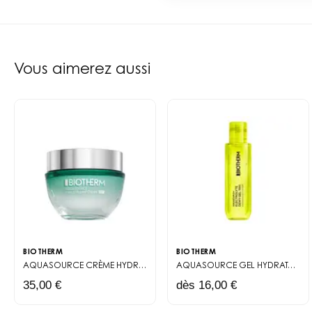
C'est simple : elle fait ex
la différence sur la peau de
sensation de peau repulpée 
peuvent laisser un film gras
Vous aimerez aussi
Ce qui séduit le plus ? Sa 
mixtes apprécient qu'elle n'
cherchent leur première "vr
sérum. C'est cette adaptabil
En boutique, on remarque qu
Aquasource n'est peut-être 
utiliser au quotidien. Parfo
BIOTHERM
BIOTHERM
AQUASOURCE
CRÈME HYDRATANTE ET PROTECTRICE SPF30
AQUASOURCE
GEL HYDRATANT LÉGER ENRICHI EN ÉLECTROLYTES
35,00 €
dès 16,00 €