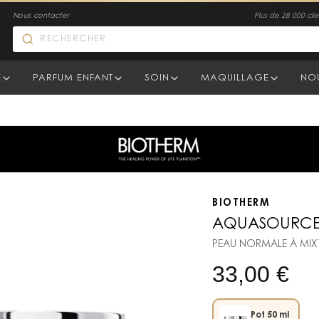
Nous contacter
Plus de 28 000 clien
E
PARFUM ENFANT
SOIN
MAQUILLAGE
NO
BIOTHERM
AQUASOURCE
PEAU NORMALE À MIX
33,00
€
Pot 50 ml