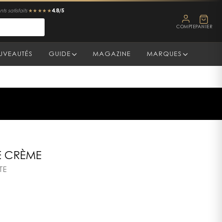
4.8/5
ts satisfaits
★★★★★
COMPTE
PANIER
UVEAUTÉS
GUIDE
MAGAZINE
MARQUES
 CRÈME
TE