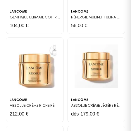
LANCÔME
LANCÔME
GÉNIFIQUE ULTIMATE
COFFRET SÉRUM ANTI-ÂGE VISAGE ACTIVATEUR D'ÉCLAT
RÉNERGIE MULTI-LIFT ULTRA
CRÈME 
104,00 €
56,00 €
LANCÔME
LANCÔME
ABSOLUE CRÈME RICHE
RÉGÉNÉRANTE
ABSOLUE
CRÈME LÉGÈRE RÉGÉNÉRATRICE
212,00 €
dès 179,00 €