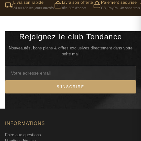
Livraison rapide
Livraison offerte
Paiement sécurisé
24 ou 48h les jours ouvrés
dès 60€ d'achat
CB, PayPal, 4x sans frais
Rejoignez le club Tendance
Nouveautés, bons plans & offres exclusives directement dans votre
boîte mail
S'INSCRIRE
INFORMATIONS
Foire aux questions
Mentions légales