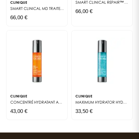
SMART CLINICAL REPAIR™
CRÈME L
CLINIQUE
la journée, qui se maquillent avant le sport ou qui
SMART CLINICAL MD
TRAITEMENT RÉPARATION NUIT MULTI-DIMENSIONNEL
66,00 €
travaillent dans la beauté, ce démaquillant devient
66,00 €
vite un allié précieux. Il permet une liberté qu'on
n'imagine pas tant qu'on ne l'a pas testé.
CLINIQUE
CLINIQUE
CONCENTRÉ HYDRATANT ANTI-FATIGUE
MAXIMUM HYDRATOR
SUPER ENERGIZER SPF40
HYDRATANT MAXIMUM
43,00 €
33,50 €