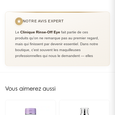
de l'?il, sans altérer le reste du maquillage. La
philosophie Clinique Simple. Sûr. Efficace. Toujours
formulé pour un résultat maximal, sans irritation. --------
------------------ Soumis à des tests d'allergie. 100% sans
NOTRE AVIS EXPERT
parfum.
Le
Clinique Rinse-Off Eye
fait partie de ces
produits qu'on ne remarque pas au premier regard,
mais qui finissent par devenir essentiel. Dans notre
boutique, c'est souvent les maquilleuses
professionnelles qui nous le demandent — elles
savent qu'avec un seul produit, elles peuvent
corriger une erreur de tracé ou recommencer un
smoky eye sans tout démaquiller.
Un démaquillant qui répond à un vrai
Vous aimerez aussi
besoin
Contrairement aux démaquillants classiques qu'on
utilise le soir pour tout enlever, celui-ci a été pensé