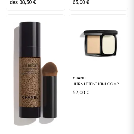
dès 38,50 €
65,00 €
• Un extrait naturel de graines de tamarin, reconnu
pour ses propriétés hydratantes, apporte confort et
hydratation tout au long de la journée
• Un parfum apaisant, inspiré du néroli, procure
instantanément une sensation de bien-être
*: Test instrumental réalisé sur un panel de 15 femmes
CHANEL
ULTRA LE TEINT
TEINT COMPACT HAUTE TENUE ULTRA CONFORT - FINI ZÉRO DÉFAUT
52,00 €