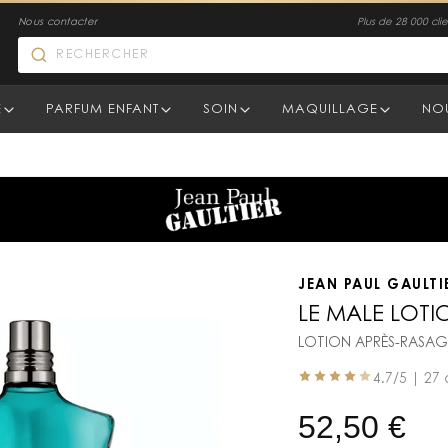
Nous contacter
Plus de 28 000 clien
E
PARFUM ENFANT
SOIN
MAQUILLAGE
NO
JEAN PAUL GAULTI
LE MALE LOTI
LOTION APRÈS-RASAG
4.7
/5 |
27 
52,50
€