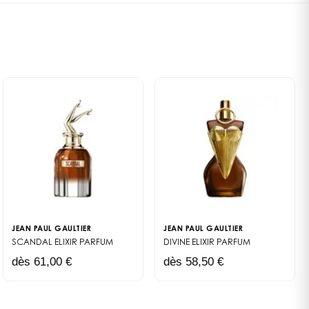
ns dues au rasage grâce à des ingrédients reconnus pour
plusieurs générations
antes. Elle tonifie la peau, atténue le tiraillement cutané
mpte pour ceux qui partent
ion de fraîcheur immédiate, idéale pour commencer la
isme.
oulagent immédiatement les
tique qui se dévoile dès l’application
te si on souhaite la
u Male s’expriment instantanément : fraîcheur vivifiante
e lambda.
nce aromatique de la lavande et douceur sensuelle de
ombinaison olfactive intemporelle accompagne l’homme
ce Le Male. Une façon
u long de la journée. Pour prolonger cette signature,
depuis ses débuts.
er votre routine avec
l’Eau de Toilette Le Male
, véritable
ie masculine.
factive qui s’adresse aux hommes modernes
 et immédiatement reconnaissable, la fragrance Le Male
JEAN PAUL GAULTIER
JEAN PAUL GAULTIER
ûr de lui, charismatique et en quête d’un soin qui
SCANDAL ELIXIR
PARFUM
DIVINE ELIXIR
PARFUM
té. Grâce à cette lotion, la peau est non seulement
dès 61,00 €
dès 58,50 €
délicatement parfumée d’un sillage captivant.
mplet au cœur de l’univers Le Male