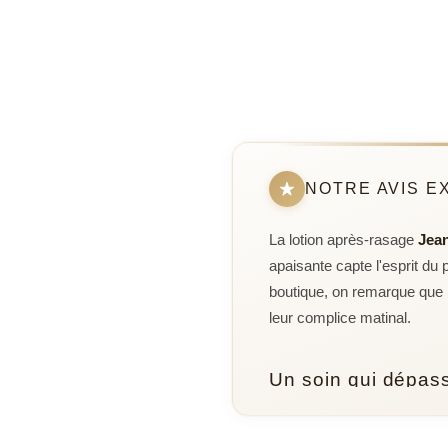
NOTRE AVIS E
La lotion après-rasage
Jean
apaisante capte l'esprit du
boutique, on remarque que l
leur complice matinal.
Un soin qui dépass
Cette lotion ne se contente p