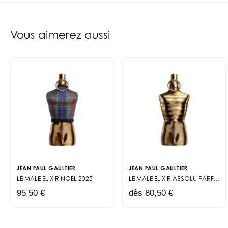
reconnaissable du Male, cet
d'hommes. La texture fluide
au bureau directement après
Vous aimerez aussi
L'alliance entre soin et par
tiraillements du rasage, pen
superposer. C'est cette com
Pour l'homme qui ne fait pa
élégante de démarrer la jou
JEAN PAUL GAULTIER
JEAN PAUL GAULTIER
LE MALE ELIXIR
NOËL 2025
LE MALE ELIXIR ABSOLU
PARFUM INTENSE
95,50 €
dès 80,50 €