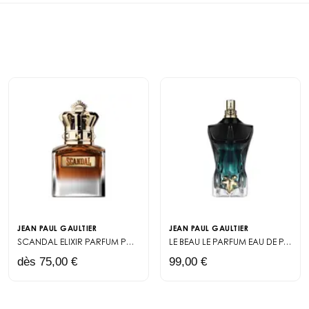
réduire les irritatio
te tension entre fraîcheur mentholée et chaleur vanillée qui a séduit 
leurs propriétés apais
 pénètre instantanément sans laisser de film gras — un détail qui co
et laisse une sensat
 leur routine matinale.
journée avec dynam
fum atteint ici son équilibre parfait. Les propriétés rafraîchissantes s
Un parfum embléma
dant que les notes aromatiques préparent le terrain pour l'eau de toilet
Les notes iconiques d
plémentarité qui fait toute la différence par rapport à un après-rasag
de la menthe, éléga
la vanille. Cette c
s les choses à moitié, cette lotion prolonge naturellement l'expérien
avec subtilité tout a
rnée avec cette énergie masculine assumée qui caractérise la ligne 
vous pouvez complét
pilier de la parfumer
Une signature ol
Puissante, sensuelle
JEAN PAUL GAULTIER
JEAN PAUL GAULTIER
s’adresse à l’homme s
SCANDAL ELIXIR
PARFUM POUR HOMME
LE BEAU LE PARFUM
EAU DE PARFUM INTENSE
sublime sa personnali
dès 75,00 €
99,00 €
apaisée, mais aussi 
Un rituel co