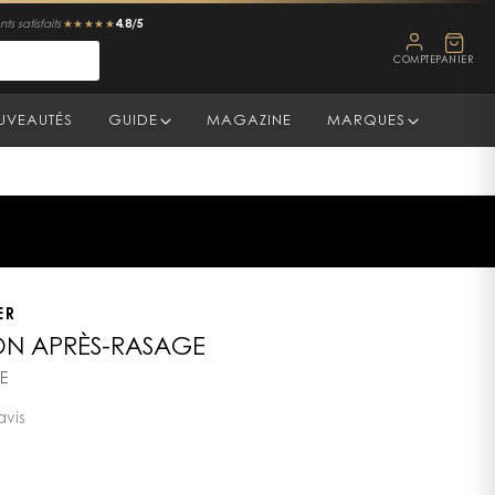
4.8/5
ts satisfaits
★★★★★
COMPTE
PANIER
UVEAUTÉS
GUIDE
MAGAZINE
MARQUES
ER
ON APRÈS-RASAGE
E
avis