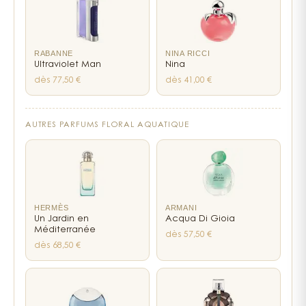
faire remarquer sans jamais agresser. C'est le
genre de fragrance qui fonctionne aussi bien au
bureau qu'en soirée, pourvu qu'on joue sur les
RABANNE
doses. Un parfum intelligent, en somme.
NINA RICCI
Ultraviolet Man
Nina
dès 77,50 €
dès 41,00 €
AUTRES PARFUMS FLORAL AQUATIQUE
HERMÈS
ARMANI
Un Jardin en
Acqua Di Gioia
Méditerranée
dès 57,50 €
dès 68,50 €