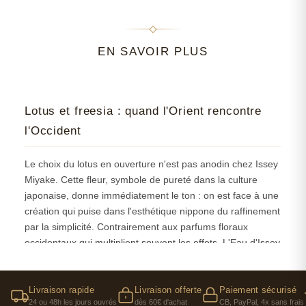
EN SAVOIR PLUS
Lotus et freesia : quand l'Orient rencontre
l'Occident
Le choix du lotus en ouverture n'est pas anodin chez Issey
Miyake. Cette fleur, symbole de pureté dans la culture
japonaise, donne immédiatement le ton : on est face à une
création qui puise dans l'esthétique nippone du raffinement
par la simplicité. Contrairement aux parfums floraux
occidentaux qui multiplient souvent les effets, L'Eau d'Issey
mise sur la justesse de chaque note. Le freesia vient
apporter une fraîcheur plus européenne, moins
contemplative que le lotus, créant un dialogue culturel
Livraison rapide
Livraison offerte
Paiement sécurisé
24 ou 48h les jours ouvrés
dès 60€ d'achat
CB, PayPal, 4x sans frais
subtil mais perceptible. Cette association, on la retrouve