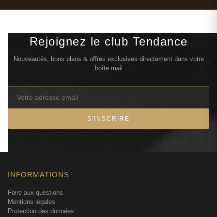
rarement ailleurs avec cette finesse.
La calone, cette molécule marine qui a fait fureur dans les
Rejoignez le club Tendance
années 90, trouve ici un usage particulièrement intelligent.
Plutôt que de dominer la composition comme dans certains
Nouveautés, bons plans & offres exclusives directement dans votre
parfums aquatiques de l'époque, elle se contente de
boîte mail
sublimer les fleurs, leur apportant cette sensation d'eau de
source qui coule sur des pétales. C'est cette retenue qui
fait toute la différence — on sent l'influence du minimalisme
japonais jusque dans l'usage des matières premières.
Résultat : un parfum qui ne sent jamais l'artificiel, même
S'INSCRIRE
quand on connaît ses composants synthétiques.
Comment L'Eau d'Issey traverse-t-elle les
modes
INFORMATIONS
Foire aux questions
Depuis bientôt vingt ans, ce parfum résiste à l'usure du
Mentions légales
temps avec une constance remarquable. Quand on voit
Protection des données