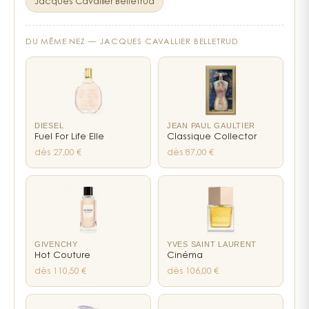
Jacques Cavallier Belletrud
ambrette, cèdre et santal — ancrent l'ensemble
Chez Issey Miyake Parfums , nous sommes dans une
dans une douceur boisée qui tient admirablement
démarche visant à réduire notre impact
bien sur la peau.
environnemental. Par exemple, les flacons L’Eau
DU MÊME NEZ —
JACQUES CAVALLIER BELLETRUD
d’Issey Eau de Parfum 25 ml et 75 ml portant
Ce qui frappe chez L'Eau d'Issey, c'est sa capacité
l’inscription « RECHARGEABLE » peuvent être rechargés
à rester moderne tout en gardant une certaine
avec la recharge L’Eau d’Issey Eau de Parfum 75 ml.
intemporalité. On n'est ni dans le floral poudré de
nos grand-mères, ni dans les créations trop
DIESEL
JEAN PAUL GAULTIER
conceptuelles qui perdent parfois leur côté
Fuel For Life Elle
Classique Collector
séduction. Ici, Issey Miyake signe un parfum qui
dès 27,00 €
dès 87,00 €
parle à toutes les générations de femmes, de celle
qui le porte pour la première fois à 20 ans à celle
qui y revient à 50 ans passés. C'est exactement ce
qu'on cherche quand on veut un parfum de
caractère qui ne vieillit pas mal.
GIVENCHY
YVES SAINT LAURENT
Pour les amatrices de parfums aquatiques qui
Hot Couture
Cinéma
trouvent souvent le genre trop léger, L'Eau d'Issey
dès 110,50 €
dès 106,00 €
apporte une réponse convaincante. Sa version eau
de parfum offre une intensité suffisante pour se