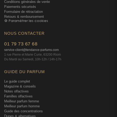
défiler les tendances — des gourmands débordants aux
Conditions générales de vente
oud occidentalisés —, L'Eau d'Issey garde sa ligne de
Paiements sécurisés
Formulaire de rétractation
conduite : l'élégance discrète. En boutique, on remarque
Retours & remboursement
qu'il séduit autant les jeunes femmes qui recherchent un
🍪 Paramétrer les cookies
premier parfum «sérieux» que les clientes fidèles qui y
reviennent après avoir testé mille autres choses. Cette
NOUS CONTACTER
capacité à traverser les générations sans prendre une ride,
c'est le propre des grandes créations.
01 79 73 67 68
service-client@tendance-parfums.com
Ce qui aide aussi à cette pérennité, c'est sa polyvalence
1 rue Pierre et Marie Curie, 63200 Riom
saisonnière. Contrairement aux floraux trop printaniers ou
Du Mardi au Samedi, 10h-12h / 14h-17h
aux aquatiques strictement estivaux, L'Eau d'Issey
s'adapte aux humeurs et aux saisons. Les notes boisées
GUIDE DU PARFUM
de fond — cèdre et santal — lui permettent de fonctionner
Le guide complet
même par temps froid, tandis que la fraîcheur aquatique
Magazine & conseils
du départ le rend supportable en plein été. C'est le genre
Notes olfactives
de parfum qu'on peut porter toute l'année sans jamais se
Familles olfactives
lasser, et ça, franchement, on ne peut pas en dire autant
Meilleur parfum femme
Meilleur parfum homme
de tous les parfums de notre rayon.
Guide des concentrations
Dupes & alternatives