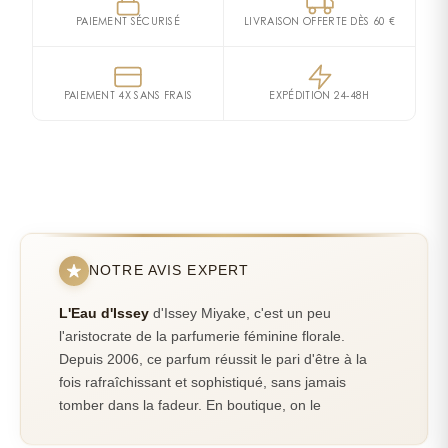
(WATER) LINALOOL, CITRONELLOL, EUGENOL,
https://corp.shiseido.com/en/scp/inquiry/mail/form.php
particulière. Issey Miyake a voulu présenter L’Eau
PAIEMENT SÉCURISÉ
LIVRAISON OFFERTE DÈS 60 €
Notes de fond
BENZOPHENONE-3, BUTYL METHOXYDIBENZOYLMETHANE,
d’Issey Eau de Parfum dans un design qui transcende
GERANIOL, LIMONENE, HYDROXYCITRONELLAL,
Musc
Tubéreuse
Bois Exotiques
osmanthe
les frontières du temps et de la mode. Pour le flacon, il
FARNESOL, CITRAL, BENZYL BENZOATE, ISOEUGENOL,
Cèdre
Santal
Ambre
a imaginé une silhouette épurée et élancée, dont les
PAIEMENT 4X SANS FRAIS
EXPÉDITION 24-48H
ANISE ALCOHOL, BENZYL SALICYLATE, BHT.
lignes rappellent une goutte suspendue. Le capot en
métal, coiffé d’une sphère, évoque un souvenir
PARFUMEUR
ANNÉE DE CRÉATION
Jacques Cavallier Belletrud
1992
personnel : une nuit à Paris, la lune brillant au sommet
de la tour Eiffel. Un parfum féminin et lumineux qui
évoque un bouquet de fleurs gorgées de soleil. L’Eau
d’Issey Eau de Parfum est un parfum féminin ensoleillé,
floral et aquatique, avec un sillage boisé. Il apporte
NOTRE AVIS EXPERT
plus d’intensité et une facette plus chaude à
l’emblématique Eau d’Issey Eau de Toilette. En tête, un
L'Eau d'Issey
d'Issey Miyake, c'est un peu
duo d’accords de rose et de lotus, signature de L’Eau
l'aristocrate de la parfumerie féminine florale.
d’Issey Eau de Parfum, magnifie sa facette aquatique
Depuis 2006, ce parfum réussit le pari d'être à la
fois rafraîchissant et sophistiqué, sans jamais
unique. Le cœur chaud et ensoleillé de notes de lys et
tomber dans la fadeur. En boutique, on le
de notes florales gorgées de soleil offre une touche
recommande souvent aux femmes qui cherchent
inattendue à l’Eau d’Issey Eau de Toilette originale. Les