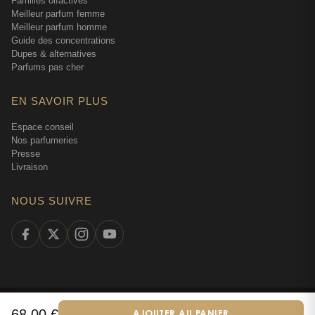
Familles olfactives
Meilleur parfum femme
Meilleur parfum homme
Guide des concentrations
Dupes & alternatives
Parfums pas cher
EN SAVOIR PLUS
Espace conseil
Nos parfumeries
Presse
Livraison
NOUS SUIVRE
©
2026
Tendance Parfums —
Tous droits réservés
·
Parfumerie en ligne
68,00
€
AJOUTER AU PANIER