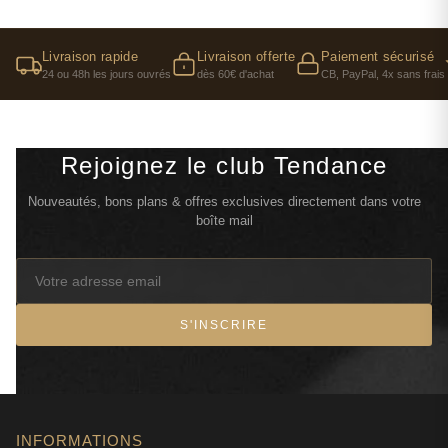
Livraison rapide
Livraison offerte
Paiement sécurisé
24 ou 48h les jours ouvrés
dès 60€ d'achat
CB, PayPal, 4x sans frais
Rejoignez le club Tendance
Nouveautés, bons plans & offres exclusives directement dans votre
boîte mail
S'INSCRIRE
INFORMATIONS