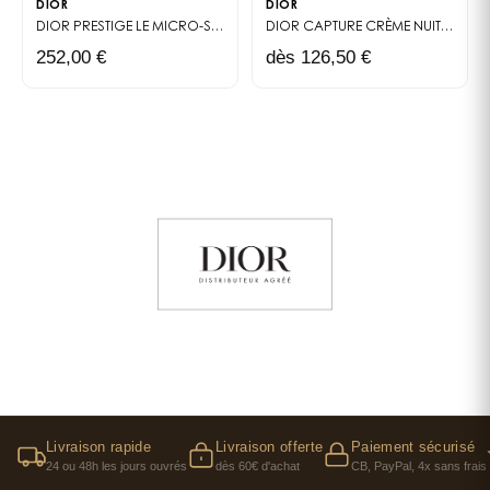
DIOR
DIOR
DIOR PRESTIGE LE MICRO-SÉRUM DE ROSE
YEUX ACTIVATED SÉRUM YEU
DIOR CAPTURE CRÈME NUIT
VISAGE
252,00 €
dès 126,50 €
Livraison rapide
Livraison offerte
Paiement sécurisé
24 ou 48h les jours ouvrés
dès 60€ d'achat
CB, PayPal, 4x sans frais