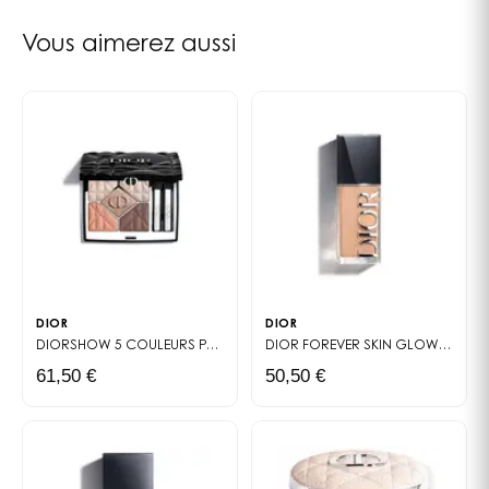
DIMER DILINOLEATE • POLYGLYCERYL-2 TRIISOSTEARATE •
* Test instrumental sur 26 sujets.
JOJOBA ESTERS • TRIETHYLHEXANOIN • TOCOPHEROL •
Vous aimerez aussi
[+/- CI 77491, CI 77492, CI 77499 (IRON OXIDES) • CI
77891 (TITANIUM DIOXIDE)]
DIOR
DIOR
DIORSHOW 5 COULEURS
PALETTE YEUX - 5 FARDS À PAUPIÈRES ÉDITION LIMITÉE
DIOR FOREVER SKIN GLOW
FOND D
61,50 €
50,50 €