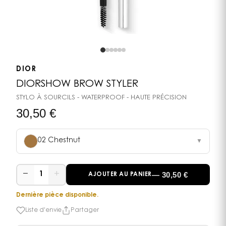
DIOR
DIORSHOW BROW STYLER
STYLO À SOURCILS - WATERPROOF - HAUTE PRÉCISION
30,50
€
02 Chestnut
▼
−
+
—
30,50
€
1
AJOUTER AU PANIER
Dernière pièce disponible.
Liste d'envie
Partager