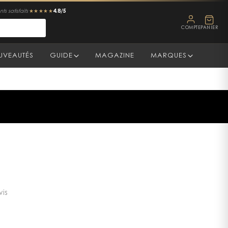
4.8/5
ts satisfaits
★★★★★
COMPTE
PANIER
UVEAUTÉS
GUIDE
MAGAZINE
MARQUES
vis