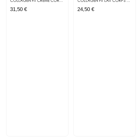
COLLAGEN FIT
CRÈME CORPS HYDRATANTE ET RAFFERMISSANTE
COLLAGEN FIT
LAIT CORPS RAFFERMISSANT
31,50 €
24,50 €