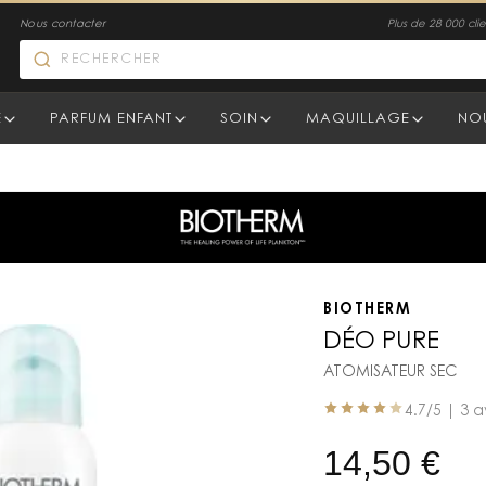
Nous contacter
Plus de 28 000 clien
E
PARFUM ENFANT
SOIN
MAQUILLAGE
NO
BIOTHERM
DÉO PURE
ATOMISATEUR SEC
4.7
/5 |
3 a
14,50
€