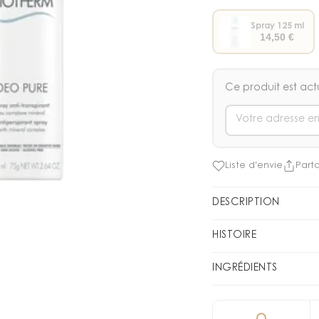
Spray 125 ml
14,50
€
Ce produit est act
Liste d'envie
Part
DESCRIPTION
Biotherm : Déo Pure
HISTOIRE
Spray anti-transpiran
Luttez contre
INGRÉDIENTS
Agréable à l'applicat
toucher satiné et poud
blanches, g
ISOBUTANE • AQUA •
contre les bactéries. 
• PHENOXYETHANOL •