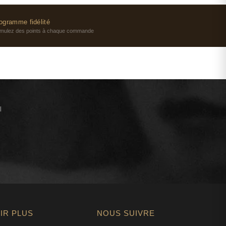
YDROXYHYDROCINNAMATE • SALICYLIC ACID •
 77163 / BISMUTH OXYCHLORIDE • CI 77491 / IRON
ogramme fidélité
TITANIUM DIOXIDE • MICA • LINALOOL • GERANIOL •
mulez des points à chaque commande
OL • PARFUM / FRAGRANCE (F.I.L. B264710/1). 863682 19 -
 WATER / EAU • GLYCERIN • CYCLOHEXASILOXANE •
ALCOHOL DENAT. • HYDROGENATED STARCH HYDROLYSATE
EARYL ALCOHOL • CETYL ALCOHOL • PALMITIC ACID •
 PEG-100 STEARATE • CERA ALBA / BEESWAX / CIRE
STEAROYL GLUTAMATE • ALUMINUM STARCH
l
• APHANIZOMENON FLOS-AQUAE EXTRACT • LAMINARIA
T • POLYGONUM FAGOPYRUM SEED EXTRACT /
ACT • TIN OXIDE • STEARETH-20 • BETAINE • SORBITAN
SOSORBIDE • PEG-20 STEARATE • ISOHEXADECANE • METHYL
POLYMER • SODIUM CITRATE • MYRISTIC ACID •
IDE-7 • PALMITOYL TRIPEPTIDE-1 • ADENOSINE • ASCORBYL
66 • PROPYLENE GLYCOL • HYDROGENATED VEGETABLE
L TETRAHYDROPYRANTRIOL • CAPRYLIC/CAPRIC
YLOYL SALICYLIC ACID • VITREOSCILLA FERMENT • CITRIC
IR PLUS
NOUS SUIVRE
YDROXYSUCCINIMIDE • POLYSORBATE 80 •