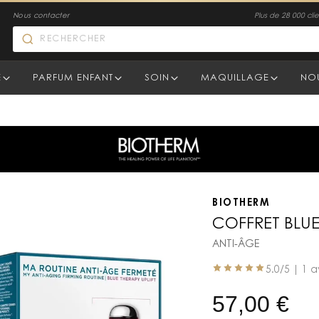
Nous contacter
Plus de 28 000 clien
E
PARFUM ENFANT
SOIN
MAQUILLAGE
NO
BIOTHERM
COFFRET BLUE
ANTI-ÂGE
5.0
/5 |
1 a
57,00
€