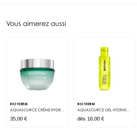
Vie™ régénérant de Biother
elle commence à perdre de s
mais accessible, loin des
Vous aimerez aussi
Le coffret propose une routi
d'éclat. La crème de jour S
pour un effet liftant progre
spectaculaires du jour au 
Honnêtement, c'est un inve
produits full-size. Et contr
de tester l'efficacité sur la 
BIOTHERM
BIOTHERM
AQUASOURCE
CRÈME HYDRATANTE ET PROTECTRICE SPF30
AQUASOURCE
GEL HYDRATANT LÉGER ENRICHI EN ÉLECTROLYTES
35,00 €
dès 16,00 €