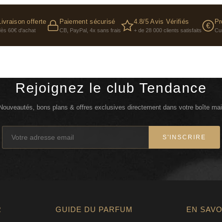
TETRA-DI-T-BUTYL H
PHENOXYETHANOL • CI
Livraison offerte
Paiement sécurisé
4.8/5 Avis Vérifiés
Pr
€
OXIDES • CI 77891 / 
dès 60€ d'achat
CB, PayPal, 4x sans frais
+ de 28 000 clients satisfaits
Cu
LIMONENE • CITRONELL
INGREDIENTS: AQUA /
BUTYLENE GLYCOL • 
• STEARIC ACID • ST
Rejoignez le club Tendance
GLYCERYL STEARATE •
DABEILLE • SODIUM 
Nouveautés, bons plans & offres exclusives directement dans votre boîte mai
OCTENYLSUCCINATE 
OCHROLEUCA EXTRAC
BUCKWHEAT SEED EXTR
S'INSCRIRE
OLEATE • DIMETHYL I
METHACRYLATE CROSS
PALMITOYL TETRAPEPT
GLUCOSIDE • NYLON-
OIL • HYDROXYPROPY
TRIGLYCERIDE • CAPR
R
GUIDE DU PARFUM
EN SAVO
ACID • BIOTIN • N-H