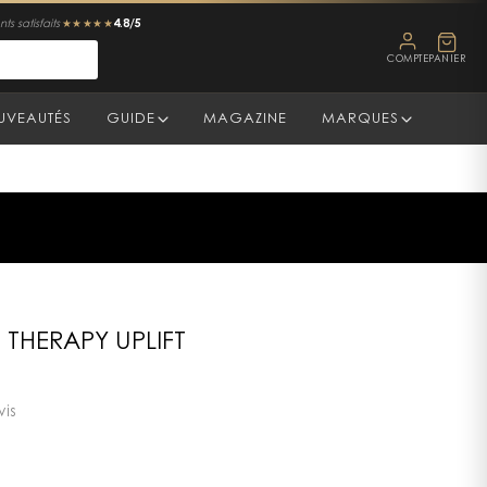
4.8/5
ts satisfaits
★★★★★
COMPTE
PANIER
UVEAUTÉS
GUIDE
MAGAZINE
MARQUES
 THERAPY UPLIFT
vis