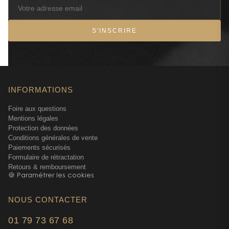
naturelle, cette accessibilité) mais avec une dimension
culturelle, historique même, qu'on ne retrouve pas dans les
autres Nomade.
S'INSCRIRE
Comment ce Parfum se Démarque dans la
Gamme Nomade
INFORMATIONS
Dans la famille Nomade, chaque déclinaison raconte son
Foire aux questions
propre voyage. Si le Nomade original nous emmenait dans
Mentions légales
les champs de mirabelles, si Absolu de Parfum poussait le
Protection des données
curseur gourmand, Lumière d'Egypte choisit la carte de
Conditions générales de vente
l'exotisme spirituel. C'est plus audacieux, moins
Paiements sécurisés
immédiatement séduisant peut-être, mais c'est aussi ce qui
Formulaire de rétractation
Retours & remboursement
en fait sa force. On n'est plus dans la comfort zone du
🍪 Paramétrer les cookies
floral fruité — on entre dans quelque chose de plus
narratif, de plus culturel.
NOUS CONTACTER
Le poivre rose et l'élémi (cette résine d'arbre tropical)
01 79 73 67 68
créent une tension qu'on ne retrouve pas dans les autres