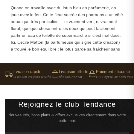
d’Égypte
de Chloé, un parfum solaire et inoubliable,
Quand on travaille avec du lotus bleu en parfumerie, on
symbole de beauté et d’évasion.
joue avec le feu. Cette fleur sacrée des pharaons a un côté
aquatique très particulier — ni vraiment vert, ni vraiment
floral, quelque chose entre les deux qui peut facilement
partir en eau de toilette de supermarché si c'est mal dosé.
Ici, Cécile Matton (la parfumeuse qui signe cette création)
a trouvé le bon équilibre : le lotus garde sa fraîcheur sans
tomber dans le piège de la note marine synthétique. On
sent qu'il y a du travail derrière, une vraie réflexion sur
comment faire vibrer cette matière première sans la
Livraison rapide
Livraison offerte
Paiement sécurisé
dénaturer.
24 ou 48h les jours ouvrés
dès 60€ d'achat
CB, PayPal, 4x sans frais
Ce qui rend cette ouverture encore plus intéressante, c'est
qu'elle annonce la couleur pour tout le reste du parfum. On
n'est pas dans du Chloé classique ici. Le lotus prépare
Rejoignez le club Tendance
cette rencontre entre l'Égypte mystique et la féminité
Nouveautés, bons plans & offres exclusives directement dans votre
moderne que la marque sait si bien incarner. C'est ce
boîte mail
décalage qui donne sa personnalité à Nomade Lumière
d'Egypte — on reste dans l'ADN Chloé (cette élégance