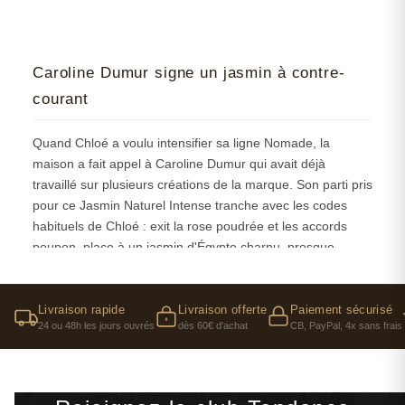
Caroline Dumur signe un jasmin à contre-
courant
Quand Chloé a voulu intensifier sa ligne Nomade, la
maison a fait appel à Caroline Dumur qui avait déjà
travaillé sur plusieurs créations de la marque. Son parti pris
pour ce Jasmin Naturel Intense tranche avec les codes
habituels de Chloé : exit la rose poudrée et les accords
poupon, place à un jasmin d'Égypte charnu, presque
carnivore. Dumur connaît bien ce type de défi —
transformer un classique en gardant son ADN mais en lui
donnant des crocs.
Livraison rapide
Livraison offerte
Paiement sécurisé
24 ou 48h les jours ouvrés
dès 60€ d'achat
CB, PayPal, 4x sans frais
Le choix de l'accord dattes mérite qu'on s'y arrête. On
aurait pu s'attendre à du litchi ou de la pêche, plus dans
l'air du temps, mais ces dattes apportent une dimension