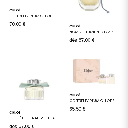
CHLOÉ
COFFRET PARFUM
CHLOÉ INTENSE
70,00 €
CHLOÉ
NOMADE LUMIÈRE D'EGYPTE
EAU D
dès 67,00 €
CHLOÉ
COFFRET PARFUM
CHLOÉ SIGNATURE
65,50 €
CHLOÉ
CHLOÉ ROSE NATURELLE
EAU DE PARFUM
dès 67,00 €