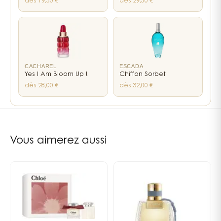
dès 19,50 €
dès 29,50 €
CACHAREL
ESCADA
Yes I Am Bloom Up !
Chiffon Sorbet
dès 28,00 €
dès 32,00 €
10
liens internes vers les pages notes, familles et parfumeur
Vous aimerez aussi