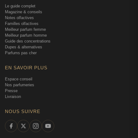
Le guide complet
Un des grands atouts du Cheek Pop™, c'est sa facilité
Magazine & conseils
d'usage qui en fait un allié des débutantes comme des
Notes olfactives
expertes. Le produit se travaille aussi bien avec un pinceau
Familles olfactives
Meilleur parfum femme
blush classique qu'avec une éponge ou même les doigts
Meilleur parfum homme
pour un effet plus naturel. Cette polyvalence d'application
Guide des concentrations
permet d'adapter l'intensité selon l'occasion : quelques
Dupes & alternatives
tapotements légers pour un effet discret le jour, un travail
Parfums pas cher
plus appuyé pour structurer le visage le soir.
EN SAVOIR PLUS
La tenue remarquable de ce blush évite les retouches en
cours de journée. Même sur les peaux mixtes à grasses, la
Espace conseil
couleur reste présente sans virer ni s'estomper de façon
Nos parfumeries
Presse
inégale. Cette longévité s'explique par l'adhérence
Livraison
optimale de la formule qui résiste aux frottements légers et
à la transpiration modérée. En douze ans de vente, j'ai eu
NOUS SUIVRE
très peu de retours négatifs sur la tenue — c'est
suffisamment rare pour être souligné dans le domaine des
blushs.