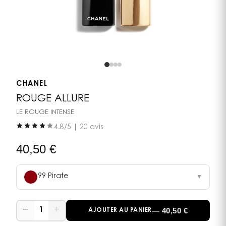
CHANEL
ROUGE ALLURE
LE ROUGE INTENSE
4.8
/5 |
20 avis
40,50
€
99 Pirate
▼
−
+
—
40,50
€
1
AJOUTER AU PANIER