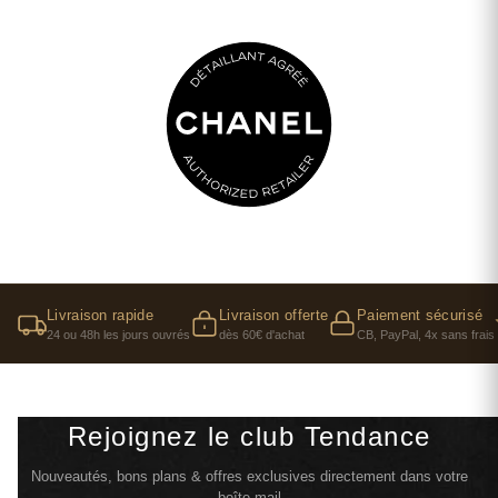
Livraison rapide
Livraison offerte
Paiement sécurisé
24 ou 48h les jours ouvrés
dès 60€ d'achat
CB, PayPal, 4x sans frais
Rejoignez le club Tendance
Nouveautés, bons plans & offres exclusives directement dans votre
boîte mail