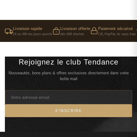
Livraison rapide
Livraison offerte
Paiement sécurisé
24 ou 48h les jours ouvrés
dès 60€ d'achat
CB, PayPal, 4x sans frais
Rejoignez le club Tendance
Nouveautés, bons plans & offres exclusives directement dans votre
boîte mail
S'INSCRIRE