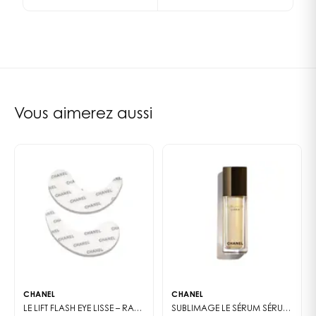
PEG-100 STEARATE | PHYTOSTERYL/OCTYLDODECYL
nasogéniens (1) et de la ride du front (2), puis lisser.
LAUROYL GLUTAMATE | IPOMOEA BATATAS ROOT
Répéter 3 fois.
*Comparaisons de la stimulation de la différenciation
EXTRACT | FAEX (YEAST EXTRACT) | MEDICAGO SATIVA
2. Le geste raffermissant stimule la production de
et de la prolifération des kératinocytes, ainsi que de la
(ALFALFA) EXTRACT | DIMETHICONE |
collagène et d'élastine. À l'aide du pouce et des
synthèse de collagène de type I - Tests in vitro.
PHENOXYETHANOL | DIPROPYLENE GLYCOL | BUTYLENE
quatre autres doigts, réaliser des pincements
Comparaison de l‘augmentation de l’épaisseur de
GLYCOL | TOCOPHERYL ACETATE | PARFUM
profonds sur l'ovale du visage (1) et les joues (2).
l’épiderme – Tests sur peau reconstruite.
(FRAGRANCE) | CAPRYLYL GLYCOL | SODIUM
Répéter 3 fois.
Vous aimerez aussi
Comparaisons des effets anti-rides et lissant - Mesure
ACRYLATES/C10-30 ALKYL ACRYLATE CROSSPOLYMER |
3. Le geste resurfaçant élimine les cellules mortes et
instrumentale sur 21 femmes.
ARGININE | XANTHAN GUM | PROPYLENE GLYCOL |
active la microcirculation. À l'aide du majeur, réaliser
SODIUM HYALURONATE | POLYQUATERNIUM-51 |
des frictions sur les sillons nasogéniens (1), la ride du
ADENOSINE | LACTIC ACID | SODIUM CARBOMER |
lion (2), les joues (3) et le front (4), en liftant
PHYTIC ACID | ETHYLHEXYLGLYCERIN | SODIUM CITRATE
préalablement la peau vers le haut si nécessaire.
| HYDROCHLORIC ACID | PALMITOYL TETRAPEPTIDE-7 |
Répéter 3 fois.
TOCOPHEROL | SODIUM BENZOATE | CITRIC ACID | CI
Nom : CHANEL
14700 (RED 4) | IL37A
Adresse postale : 92200 NEUILLY SUR SEINE
Adresse électronique : www.chanel.com
Ou bien la mention suivante :
CHANEL
CHANEL
« contactez la marque CHANEL à son adresse postale :
LE LIFT FLASH EYE
LISSE – RAFFERMIT – EFFET TENSEUR
SUBLIMAGE LE SÉRUM
SÉRUM ULTIME : RÉGÉNÈRE ET REDENSIFIE