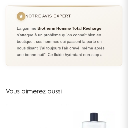
TOCOPHEROL • PHENOXYETHANOL • CI 14700 • CI
l’Énergie Complex.
19140 • LINALOOL • ALPHA-ISOMETHYL IONONE •
Le gel fluide Total Recharge s’utilise quotidiennement,
NOTRE AVIS EXPERT
LIMONENE • HYDROXYCITRONELLAL • BUTYLPHENYL
matin et soir pour un effet continu contre la fatigue.
METHYLPROPIONAL • HEXYL CINNAMAL • PARFUM (F.I.L.
La gamme
Biotherm Homme Total Recharge
C166288/4)
s'attaque à un problème qu'on connaît bien en
boutique : ces hommes qui passent la porte en
nous disant "j'ai toujours l'air crevé, même après
une bonne nuit". Ce fluide hydratant non-stop a
cette particularité de donner instantanément
l'impression qu'on a dormi quatre heures de plus —
et honnêtement, c'est assez bluffant à voir sur le
visage des clients.
Vous aimerez aussi
Un hydratant qui va plus loin que
l'hydratation
Ce qui différencie Total Recharge des autres soins
homme, c'est sa double action. D'un côté, on a