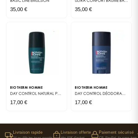
BASIC LINE
EMULSION
ULTRA CONFORT BAUME
BAUME APRÈS-RASAGE POUR HOMME
35,00 €
35,00 €
Total Recharge convient à tous types de peaux,
mais on le conseille surtout aux peaux fatiguées qui
ont perdu leur éclat. C'est devenu notre premier
réflexe quand un homme nous demande quelque
chose de simple mais d'efficace contre "la mine
défaite". Et contrairement à d'autres soins anti-
fatigue, celui-ci ne dessèche pas — un détail qui
compte pour les peaux sensibles.
BIOTHERM HOMME
BIOTHERM HOMME
DAY CONTROL NATURAL PROTECT DÉODORANT
DÉODORANT SOIN
DAY CONTROL DÉODORANT STICK
17,00 €
17,00 €
Livraison rapide
Livraison offerte
Paiement sécurisé
24 ou 48h les jours ouvrés
dès 60€ d'achat
CB, PayPal, 4x sans frais