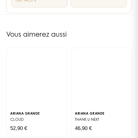
dès 44,50 €
11
liens internes vers les pages notes, familles et parfumeur
Vous aimerez aussi
ARIANA GRANDE
ARIANA GRANDE
CLOUD
THANK U NEXT
52,90 €
46,90 €