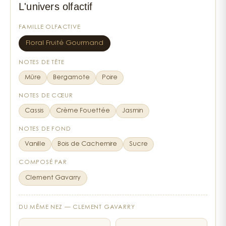
L'univers olfactif
porte au quotidien comme une gourmandise
réconfortante. Présentée dans son emblématique
FAMILLE OLFACTIVE
flacon surmonté d'un pompon, cette eau de parfum
de 100 ml ravira les amatrices de parfums sucrés et
Floral Fruité Gourmand
fruités.
NOTES DE TÊTE
Mûre
Bergamote
Poire
NOTES DE CŒUR
Cassis
Crème Fouettée
Jasmin
NOTES DE FOND
Vanille
Bois de Cachemire
Sucre
COMPOSÉ PAR
Clement Gavarry
DU MÊME NEZ —
CLEMENT GAVARRY