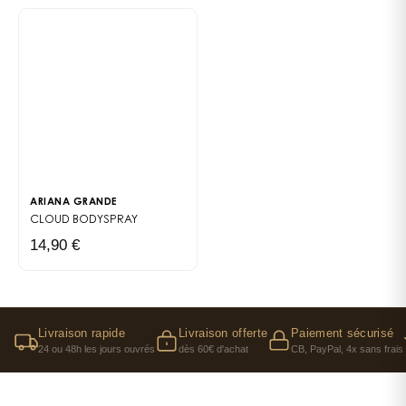
ARIANA GRANDE
CLOUD BODYSPRAY
14,90 €
Livraison rapide
Livraison offerte
Paiement sécurisé
24 ou 48h les jours ouvrés
dès 60€ d'achat
CB, PayPal, 4x sans frais