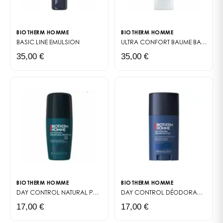
Cette crème convient particulièrement aux hommes
de 40 ans et plus qui cherchent un soin efficace
BIOTHERM HOMME
BIOTHERM HOMME
sans routine compliquée. Une application matin et
BASIC LINE
EMULSION
ULTRA CONFORT BAUME
BAUME APRÈS-RASAGE POUR HOMME
soir suffit pour obtenir des résultats visibles sur
35,00 €
35,00 €
l'ensemble du visage et du cou.
BIOTHERM HOMME
BIOTHERM HOMME
DAY CONTROL NATURAL PROTECT DÉODORANT
DÉODORANT SOIN
DAY CONTROL DÉODORANT STICK
17,00 €
17,00 €