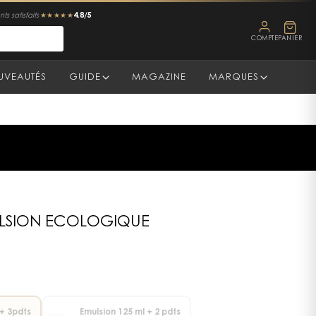
4.8/5
ts satisfaits
★★★★★
COMPTE
PANIER
UVEAUTÉS
GUIDE
MAGAZINE
MARQUES
LSION ECOLOGIQUE
 + 3pdts
Emulsion 125 ml + 2 pdts