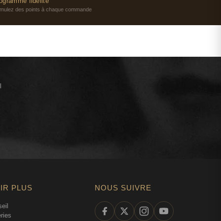
ogramme fidélité
RBIC ACID, POTASSIUM SORBATE, LINALOOL, LIMONENE,
mulez des points à chaque commande
l
IR PLUS
NOUS SUIVRE
eil
ries