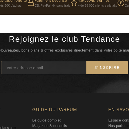
Livraison offerte
Paiement sécurisé
4.8/5 Avis Vérifiés
Pr
€
PHENOXYETHANOL, SO
dès 60€ d'achat
CB, PayPal, 4x sans frais
+ de 28 000 clients satisfaits
Cu
GERANIOL. IL#3A
Rejoignez le club Tendance
Nouveautés, bons plans & offres exclusives directement dans votre boîte mai
S'INSCRIRE
R
GUIDE DU PARFUM
EN SAVO
Le guide complet
Espace cons
Magazine & conseils
Nos parfume
arfums.com