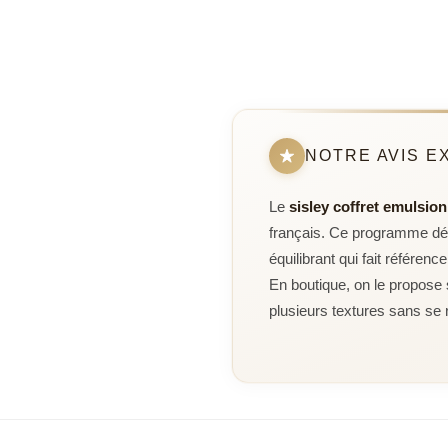
NOTRE AVIS E
Le
sisley coffret emulsio
français. Ce programme dé
équilibrant qui fait référ
En boutique, on le propose s
plusieurs textures sans se r
Un coffret pensé p
Ce qui frappe avec cette sé