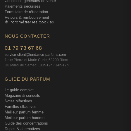
Conditions générales de vente
Paiements sécurisés
Cette relance de 2021 a permis de remettre en lumière un
Formulaire de rétractation
Retours & remboursement
parfum qui était devenu confidentiel. Contrairement à
🍪 Paramétrer les cookies
d'autres reformulations qui édulcorent les créations
originales, cette nouvelle version conserve le caractère
NOUS CONTACTER
envoûtant qui faisait le succès de Nahéma. Les clients qui
connaissaient l'ancienne version ne sont pas déçues, et les
01 79 73 67 68
nouvelles découvrent un pan de l'héritage Guerlain qu'elles
service-client@tendance-parfums.com
ne soupçonnaient pas.
1 rue Pierre et Marie Curie, 63200 Riom
Du Mardi au Samedi, 10h-12h / 14h-17h
Le profil de celle qui porte Nahéma
GUIDE DU PARFUM
aujourd'hui
Le guide complet
Magazine & conseils
Nahéma attire un profil de femmes bien particulier. En
Notes olfactives
boutique, on remarque que ce parfum séduit souvent les
Familles olfactives
trentenaires et quadragénaires qui cherchent à sortir de
Meilleur parfum femme
Meilleur parfum homme
leur zone de confort olfactif. C'est rarement un premier
Guide des concentrations
achat — les clientes viennent généralement après avoir
Dupes & alternatives