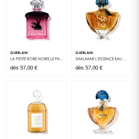
Guerlain
. Véritable hymne à l’amour et à la beauté,
Nahéma demeure une rose éternelle, aussi
majestueuse que mystérieuse.
GUERLAIN
GUERLAIN
LA PETITE ROBE NOIRE
LE PARFUM
SHALIMAR L'ESSENCE
EAU DE PARFUM INTENSE
dès 57,00 €
dès 57,00 €