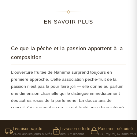
EN SAVOIR PLUS
Ce que la pêche et la passion apportent à la
composition
L'ouverture fruitée de Nahéma surprend toujours en
première approche. Cette association pêche-fruit de la
passion n'est pas là pour faire joli — elle donne au parfum
une dimension charnelle qui le distingue immédiatement
des autres roses de la parfumerie. En douze ans de
conseil, j'ai rarement vu un accord fruité aussi bien intégré
dans une composition florale complexe. Ces notes sucrées
ne tombent jamais dans la facilité ou le côté bonbon.
Livraison rapide
Livraison offerte
Paiement sécurisé
Ce qui rend cette entrée particulièrement réussie, c'est
24 ou 48h les jours ouvrés
dès 60€ d'achat
CB, PayPal, 4x sans frais