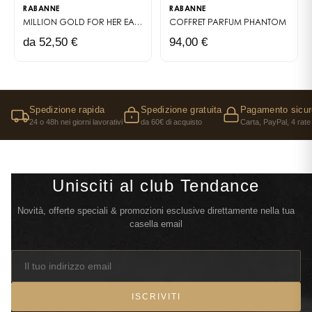
RABANNE
RABANNE
MILLION GOLD FOR HER
EAU DE PARFUM
COFFRET PARFUM
PHANTOM
da 52,50 €
94,00 €
Spedizione rapida
Spedizione gratuita
Pagamento sicur
24 o 48h nei giorni lavorativi
da 60€ di acquisto
Carta, PayPal, 4 rate
Unisciti al club Tendance
Novità, offerte speciali & promozioni esclusive direttamente nella tua
casella email
ISCRIVITI