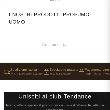
I NOSTRI PRODOTTI PROFUMO
...
UOMO
Caricamento...
Spedizione rapida
Spedizione gratuita
Pagamento sicur
24 o 48h nei giorni lavorativi
da 60€ di acquisto
Carta, PayPal, 4 rate
Unisciti al club Tendance
Novità, offerte speciali & promozioni esclusive direttamente nella tua
casella email