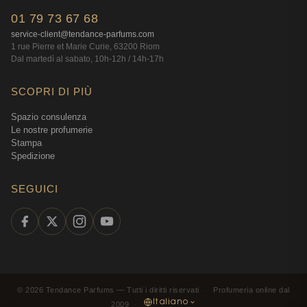
01 79 73 67 68
service-client@tendance-parfums.com
1 rue Pierre et Marie Curie, 63200 Riom
Dal martedì al sabato, 10h-12h / 14h-17h
SCOPRI DI PIÙ
Spazio consulenza
Le nostre profumerie
Stampa
Spedizione
SEGUICI
©
2026
Tendance Parfums —
Tutti i diritti riservati
·
Profumeria online dal
Italiano
2009
·