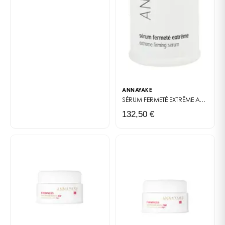
un'eterna giovinezza
La Crème Redensifiante
Anti-Ride Ultratime
è un
prodotto antiage che agisce in profondità sulle
rughe. A tale scopo, contiene il Katrizen, un attivo che
imita i meccanismi biologici di riparazione dei tessuti e
innesca in ogni ruga un processo simile alla
ANNAYAKE
cicatrizzazione! Da quel momento, la pelle appare più
SÉRUM FERMETÉ EXTRÊME
ANTI-AGE EXTRÊME
forte e resiste meglio alle aggressioni esterne. Si
132,50 €
riprende anche più velocemente dalla stanchezza e
diventa più reattiva. Di conseguenza, le rughe
faticano molto di più a installarsi. La Crème
Redensifiante Anti-Ride Ultratime è un'alleata infallibile
per combattere il rilassamento cutaneo e la perdita di
compattezza della pelle. Vera cura di giovinezza,
aiuta le fibre di collagene a rinnovarsi meglio e crea
anche sul viso una sorta di cuscino idrico. Di
conseguenza, la pelle appare anche più rimpolpata.