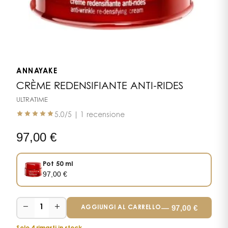
ANNAYAKE
CRÈME REDENSIFIANTE ANTI-RIDES
ULTRATIME
5.0
/5 |
1 recensione
97,00
€
Pot 50 ml
97,00
€
−
+
—
97,00
€
1
AGGIUNGI AL CARRELLO