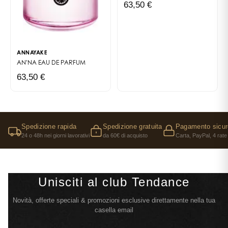
63,50 €
ANNAYAKE
AN'NA
EAU DE PARFUM
63,50 €
Spedizione rapida
Spedizione gratuita
Pagamento sicur
24 o 48h nei giorni lavorativi
da 60€ di acquisto
Carta, PayPal, 4 rate
Unisciti al club Tendance
Novità, offerte speciali & promozioni esclusive direttamente nella tua
casella email