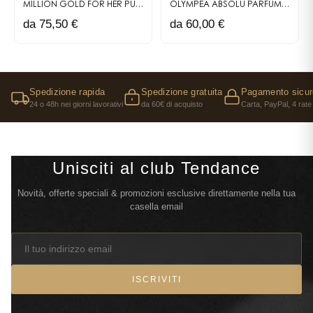
MILLION GOLD FOR HER PURE DIAMONDS EAU DE PARFUM
OLYMPÉA ABSOLU
PARFUM INTENSE
ÉDITION LI
da 75,50 €
da 60,00 €
Spedizione rapida
Spedizione gratuita
Pagamento sicur
24 o 48h nei giorni lavorativi
da 60€ di acquisto
Carta, PayPal, 4 rate
Unisciti al club Tendance
Novità, offerte speciali & promozioni esclusive direttamente nella tua
casella email
ISCRIVITI