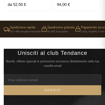
da 52,50 €
94,00 €
Spedizione rapida
Spedizione gratuita
Pagamento sicur
24 o 48h nei giorni lavorativi
da 60€ di acquisto
Carta, PayPal, 4 rate
Unisciti al club Tendance
Novità, offerte speciali & promozioni esclusive direttamente nella tua
casella email
ISCRIVITI