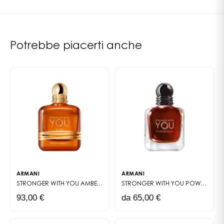
firma di Armani Code, rivela una scia sensuale,
potente e memorabile.
Il flacone di Armani Code Elixir esprime una visione
Potrebbe piacerti anche
moderna del lusso. Di un nero intenso, dalla forma
quadrata e arrotondata, possiede una base in vetro
essenziale. Sotto il tappo che porta il monogramma
Giorgio Armani, una placca argentata cattura la luce
per un contrasto sofisticato.
ARMANI
ARMANI
STRONGER WITH YOU AMBER
EAU DE PARFUM
STRONGER WITH YOU POWERFULLY
93,00 €
da 65,00 €