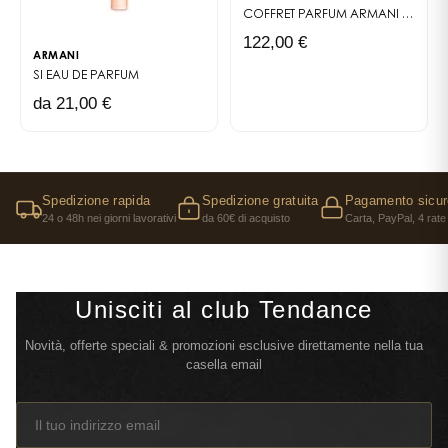
COFFRET PARFUM
ARMANI SI INTENSE
122,00 €
ARMANI
SI
EAU DE PARFUM
da 21,00 €
Spedizione rapida
Spedizione gratuita
Pagamento sicur
24 o 48h nei giorni lavorativi
da 60€ di acquisto
Carta, PayPal, 4 rate
Unisciti al club Tendance
Novità, offerte speciali & promozioni esclusive direttamente nella tua
casella email