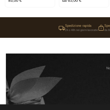
93,00 €
da 65,00 €
Spedizione rapida
Spe
24 o 48h nei giorni lavorativi
da 6
No