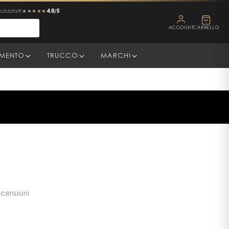
4.8/5
oddisfatti
★★★★★
ACCOUNT
CARRELLO
AMENTO
TRUCCO
MARCHI
ecensioni