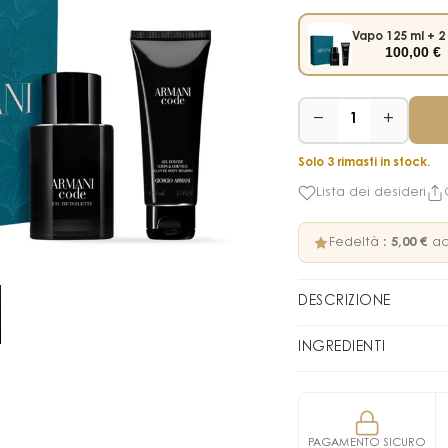
Vapo 125 ml + 2
100,00
€
−
+
1
Solo 3 rimasti in stock.
Lista dei desideri
Fedeltà :
5,00 €
ac
DESCRIZIONE
Cofanetto d
INGREDIENTI
Questi cofanetti co
560541 16 - INGREDI
LIMONENE • ETHYLHE
l'
Eau de Toilette 
LINALOOL • COUMARI
ml.
PAGAMENTO SICURO