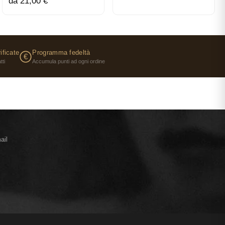
da 21,00 €
ATTIVE
mani Code si apre con note fresche e vivaci di mandarino
fonti sostenibili in Calabria. Il cuore di Lavandino,
venza, apporta una sfaccettatura moderna e aromatica.
ificate
Programma fedeltà
€
 Fava Tonka, abbinato al legno di cedro, crea una scia
tti
Accumula punti ad ogni ordine
de Toilette Armani Code esprime una visione moderna del
tenso, dalla forma quadrata e arrotondata, possiede una
iale. Sotto il tappo recante il monogramma Giorgio
ail
rgentata cattura la luce e crea un contrasto
gni continui di Giorgio Armani in materia di sviluppo
 eco-progettato è ricaricabile in tutti i formati grazie alla
lla varietà dei
cofanetti profumo Giorgio Armani
.