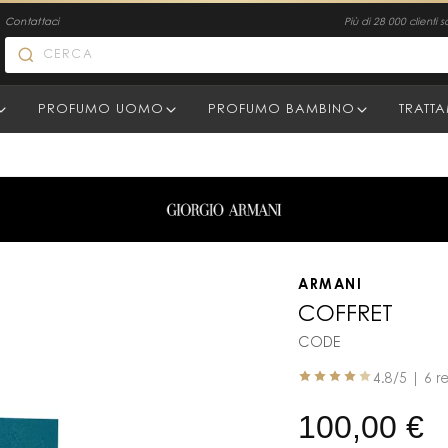
Contattaci
Più di 28 000 clienti s
PROFUMO UOMO
PROFUMO BAMBINO
TRATT
ARMANI
COFFRET
CODE
4.8
/5 |
6 r
100,00
€