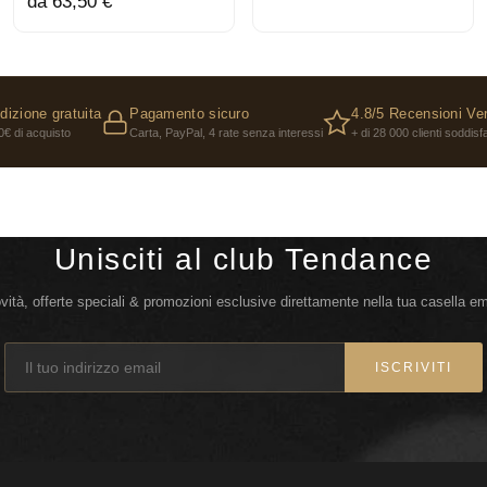
da 63,50 €
LE NOTE OLF
L'Eau de Toilette Ar
verde, proveniente da 
originario della Pro
dizione gratuita
Pagamento sicuro
4.8/5 Recensioni Ver
Infine, l'assoluto di
0€ di acquisto
Carta, PayPal, 4 rate senza interessi
+ di 28 000 clienti soddisfa
intensa e sensuale.
IL FLACONE
Il flacone dell'Eau 
Unisciti al club Tendance
lusso. Di un nero in
base in vetro essenz
vità, offerte speciali & promozioni esclusive direttamente nella tua casella em
Armani, una placca a
sofisticato.
In linea con gli impe
ISCRIVITI
sostenibile, il flacone
ricarica da 150 ml.
Lasciatevi sedurre da