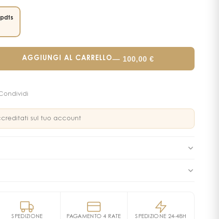
 pdts
—
100,00
€
AGGIUNGI AL CARRELLO
Condividi
creditati sul tuo account
el profumo Armani Code
ntengono:
ENTS: ALCOHOL • PARFUM / FRAGRANCE • AQUA / WATER •
XYL SALICYLATE • BUTYL METHOXYDIBENZOYLMETHANE •
Armani Code
Vapo 50 ml e in OMAGGIO un Gel doccia 75
N • HYDROXYCITRONELLAL • ALPHA-ISOMETHYL IONONE •
SPEDIZIONE
PAGAMENTO 4 RATE
SPEDIZIONE 24-48H